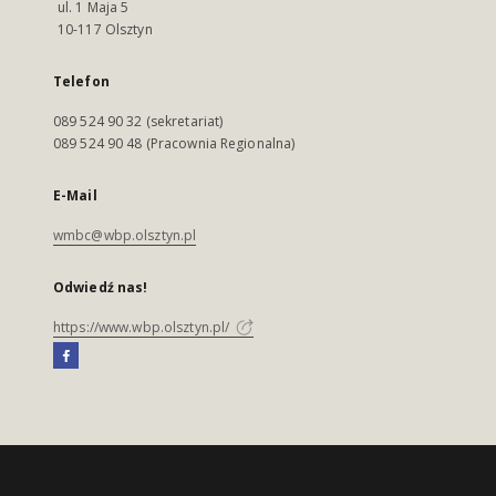
ul. 1 Maja 5
10-117 Olsztyn
Telefon
089 524 90 32 (sekretariat)
089 524 90 48 (Pracownia Regionalna)
E-Mail
wmbc@wbp.olsztyn.pl
Odwiedź nas!
https://www.wbp.olsztyn.pl/