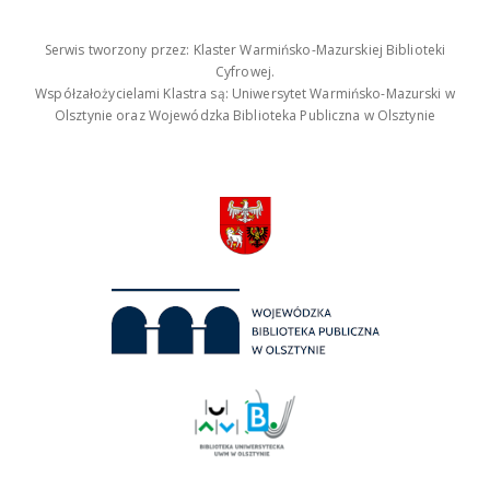
Serwis tworzony przez: Klaster Warmińsko-Mazurskiej Biblioteki
Cyfrowej.
Współzałożycielami Klastra są: Uniwersytet Warmińsko-Mazurski w
Olsztynie oraz Wojewódzka Biblioteka Publiczna w Olsztynie