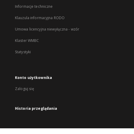
Informacje techniczne
Klauzula informacyjna RODO
Umowa licencyjna niewyłączna - wzór
Klaster WMBC
Statystyki
Konto użytkownika
Zaloguj się
Historia przeglądania