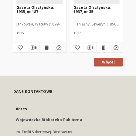
Gazeta Olsztyńska.
Gazeta Olsztyńska.
Ga
1935, nr 187
1937, nr 35
193
Jankowski, Wacław (1899-1975). Red.
Pieniężny, Seweryn (1890-1940). Red
Jan
1935
1937
193
Więcej
DANE KONTAKTOWE
Adres
Wojewódzka Biblioteka Publiczna
im. Emilii Sukertowej-Biedrawiny