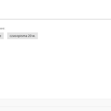
owe:
e
czasopisma 20 w.