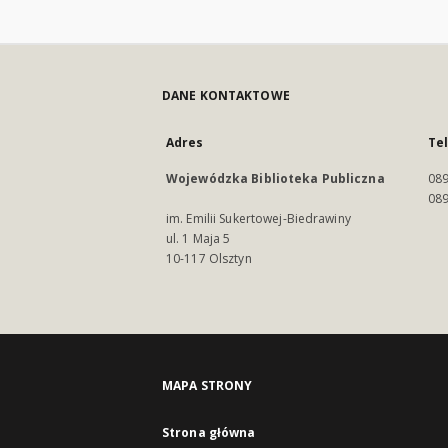
DANE KONTAKTOWE
Adres
Te
Wojewódzka Biblioteka Publiczna
089
089
im. Emilii Sukertowej-Biedrawiny
ul. 1 Maja 5
10-117 Olsztyn
MAPA STRONY
Strona główna