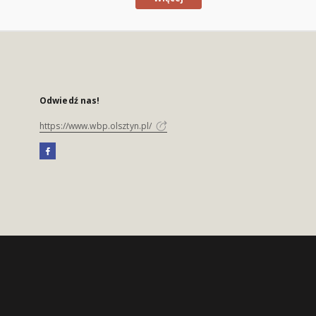
Odwiedź nas!
https://www.wbp.olsztyn.pl/