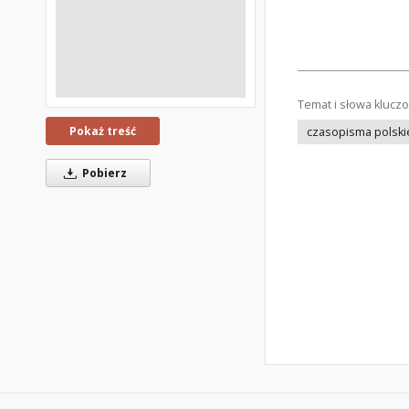
Temat i słowa klucz
Pokaż treść
czasopisma polski
Pobierz