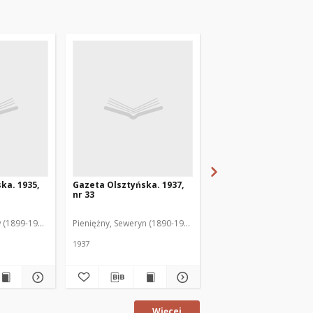
ka. 1935,
Gazeta Olsztyńska. 1937,
Gazeta Olsztyńska. 1
nr 33
nr 17
 (1899-1975). Red.
Pieniężny, Seweryn (1890-1940). Red.
Jankowski, Wacław (1899
1937
1936
Więcej