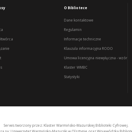
ksy
O Bibliotece
Dane kontaktowe
ca
Regulamin
łtwórca
Informacje techniczne
zanie
Klauzula informacyjna RODO
t
Umowa licencyjna niewyłączna - wzór
es
Klaster WMBC
Statystyki
Serwis tworzony przez: Klaster Warmińsko-Mazurskiej Biblioteki Cyfrowej.
tra są: Uniwersytet Warmińsko-Mazurski w Olsztynie oraz Wojewódzka Bibliote