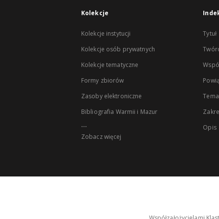
Kolekcje
Inde
Kolekcje instytucji
Tytuł
Kolekcje osób prywatnych
Twór
Kolekcje tematyczne
Wspó
Formy zbiorów
Powią
Zasoby elektroniczne
Tema
Bibliografia Warmii i Mazur
Zakr
...
Opis
Zobacz więcej
Współzałożycielami Klas