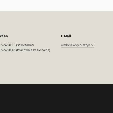
lefon
E-Mail
 524 90 32 (sekretariat)
wmbc@wbp.olsztyn.pl
 524 90 48 (Pracownia Regionalna)