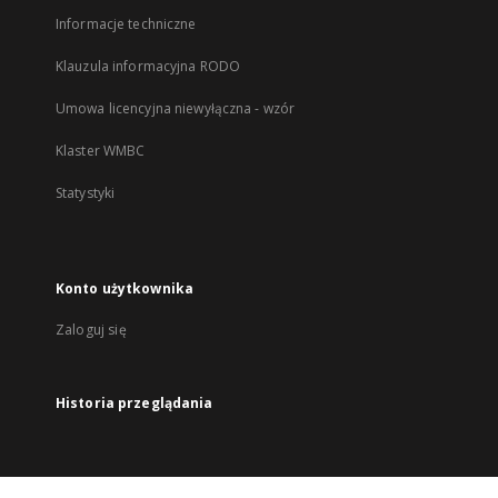
Informacje techniczne
Klauzula informacyjna RODO
Umowa licencyjna niewyłączna - wzór
Klaster WMBC
Statystyki
Konto użytkownika
Zaloguj się
Historia przeglądania