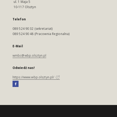
ul. 1 Maja 5
10-117 Olsztyn
Telefon
089 524 90 32 (sekretariat)
089 524 90 48 (Pracownia Regionalna)
E-Mail
wmbc@wbp.olsztyn.pl
Odwiedź nas!
https://www.wbp.olsztyn.pl/