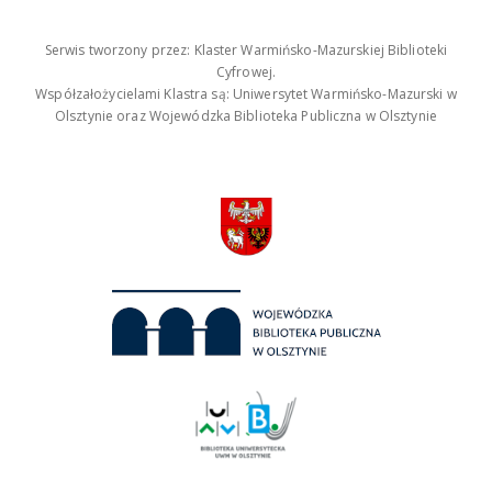
Serwis tworzony przez: Klaster Warmińsko-Mazurskiej Biblioteki
Cyfrowej.
Współzałożycielami Klastra są: Uniwersytet Warmińsko-Mazurski w
Olsztynie oraz Wojewódzka Biblioteka Publiczna w Olsztynie