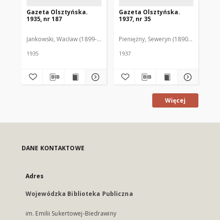
Gazeta Olsztyńska.
Gazeta Olsztyńska.
Ga
1935, nr 187
1937, nr 35
193
Jankowski, Wacław (1899-1975). Red.
Pieniężny, Seweryn (1890-1940). Red
Jan
1935
1937
193
Więcej
DANE KONTAKTOWE
Adres
Wojewódzka Biblioteka Publiczna
im. Emilii Sukertowej-Biedrawiny