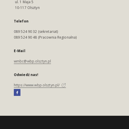
ul. 1 Maja 5
10-117 Olsztyn
Telefon
089 524 90 32 (sekretariat)
089 524 90 48 (Pracownia Regionalna)
E-Mail
wmbc@wbp.olsztyn.pl
Odwiedź nas!
https://www.wbp.olsztyn.pl/