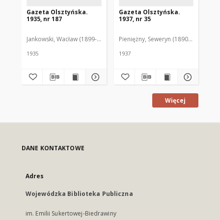
Gazeta Olsztyńska.
Gazeta Olsztyńska.
Ga
1935, nr 187
1937, nr 35
193
Jankowski, Wacław (1899-1975). Red.
Pieniężny, Seweryn (1890-1940). Red
Jan
1935
1937
193
Więcej
DANE KONTAKTOWE
Adres
Wojewódzka Biblioteka Publiczna
im. Emilii Sukertowej-Biedrawiny