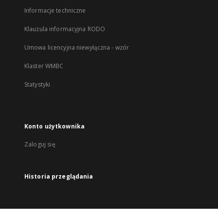
Informacje techniczne
Klauzula informacyjna RODO
Umowa licencyjna niewyłączna - wzór
Klaster WMBC
Statystyki
Konto użytkownika
Zaloguj się
Historia przeglądania