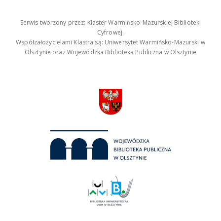
Serwis tworzony przez: Klaster Warmińsko-Mazurskiej Biblioteki
Cyfrowej.
Współzałożycielami Klastra są: Uniwersytet Warmińsko-Mazurski w
Olsztynie oraz Wojewódzka Biblioteka Publiczna w Olsztynie