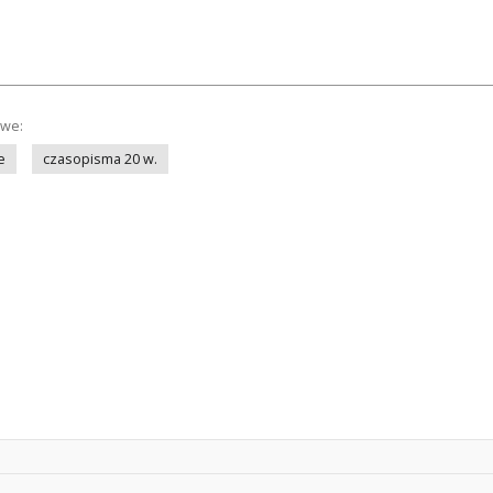
owe:
e
czasopisma 20 w.