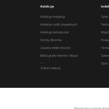
Kolekcje
Inde
Kolekcje instytucji
Tytuł
Kolekcje osób prywatnych
Twór
Kolekcje tematyczne
Wspó
Formy zbiorów
Powią
Zasoby elektroniczne
Tema
Bibliografia Warmii i Mazur
Zakr
...
Opis
Zobacz więcej
Współzałożycielami Klas