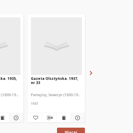
ka. 1935,
Gazeta Olsztyńska. 1937,
Gazeta Olsztyńska. 1
nr 33
nr 17
 (1899-1975). Red.
Pieniężny, Seweryn (1890-1940). Red.
Jankowski, Wacław (1899
1937
1936
Więcej