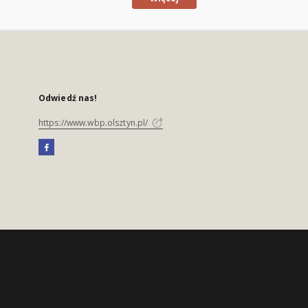
Odwiedź nas!
https://www.wbp.olsztyn.pl/