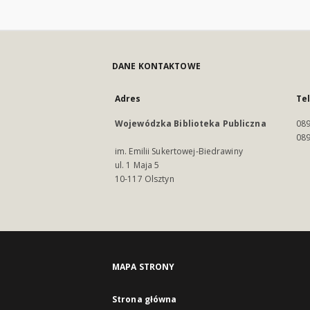
DANE KONTAKTOWE
Adres
Te
Wojewódzka Biblioteka Publiczna
089
089
im. Emilii Sukertowej-Biedrawiny
ul. 1 Maja 5
10-117 Olsztyn
MAPA STRONY
Strona główna