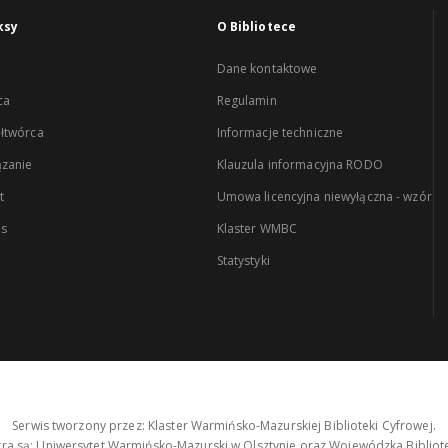
ksy
O Bibliotece
Dane kontaktowe
ca
Regulamin
łtwórca
Informacje techniczne
zanie
Klauzula informacyjna RODO
t
Umowa licencyjna niewyłączna - wzór
es
Klaster WMBC
Statystyki
Serwis tworzony przez: Klaster Warmińsko-Mazurskiej Biblioteki Cyfrowej.
tra są: Uniwersytet Warmińsko-Mazurski w Olsztynie oraz Wojewódzka Bibliote