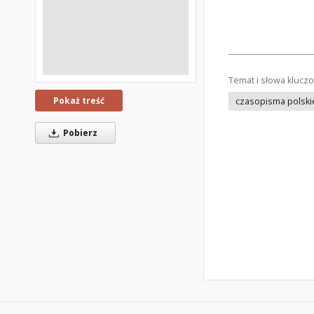
Temat i słowa klucz
Pokaż treść
czasopisma polski
Pobierz