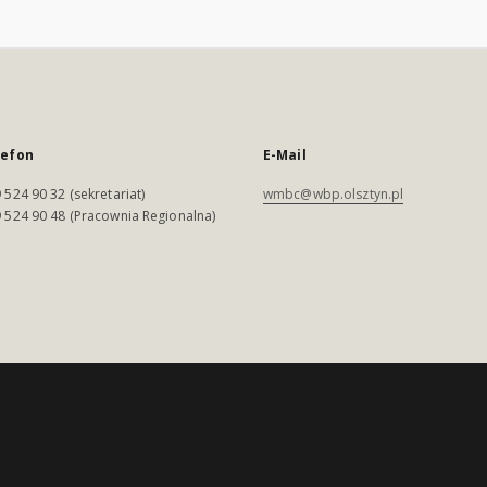
lefon
E-Mail
 524 90 32 (sekretariat)
wmbc@wbp.olsztyn.pl
 524 90 48 (Pracownia Regionalna)