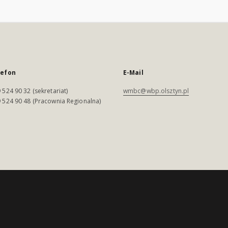
lefon
E-Mail
 524 90 32 (sekretariat)
wmbc@wbp.olsztyn.pl
 524 90 48 (Pracownia Regionalna)