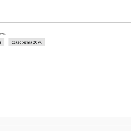
owe:
e
czasopisma 20 w.