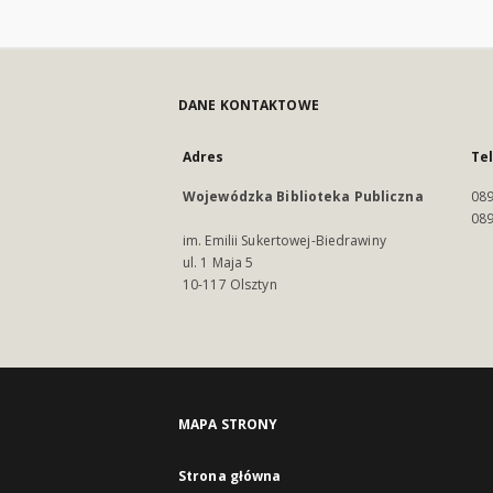
DANE KONTAKTOWE
Adres
Te
Wojewódzka Biblioteka Publiczna
089
089
im. Emilii Sukertowej-Biedrawiny
ul. 1 Maja 5
10-117 Olsztyn
MAPA STRONY
Strona główna