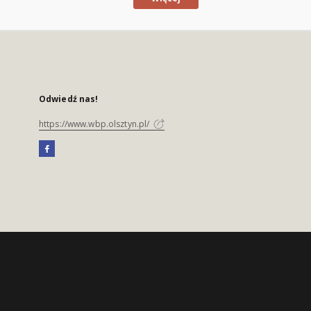
Odwiedź nas!
https://www.wbp.olsztyn.pl/