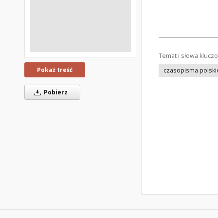
Temat i słowa klucz
Pokaż treść
czasopisma polski
Pobierz