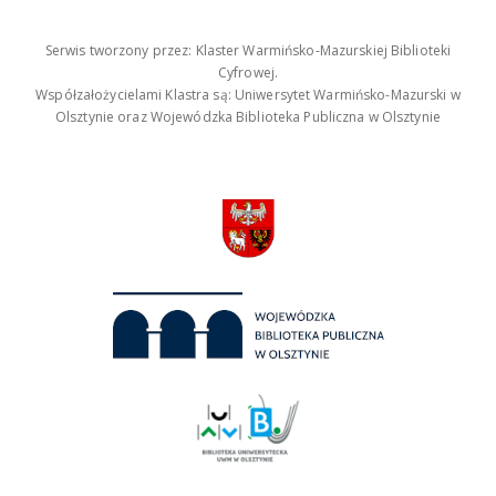
Serwis tworzony przez: Klaster Warmińsko-Mazurskiej Biblioteki
Cyfrowej.
Współzałożycielami Klastra są: Uniwersytet Warmińsko-Mazurski w
Olsztynie oraz Wojewódzka Biblioteka Publiczna w Olsztynie