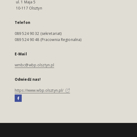
ul. 1 Maja 5
10-117 Olsztyn
Telefon
089 524 90 32 (sekretariat)
089 524 90 48 (Pracownia Regionalna)
E-Mail
wmbc@wbp.olsztyn.pl
Odwiedź nas!
https://www.wbp.olsztyn.pl/