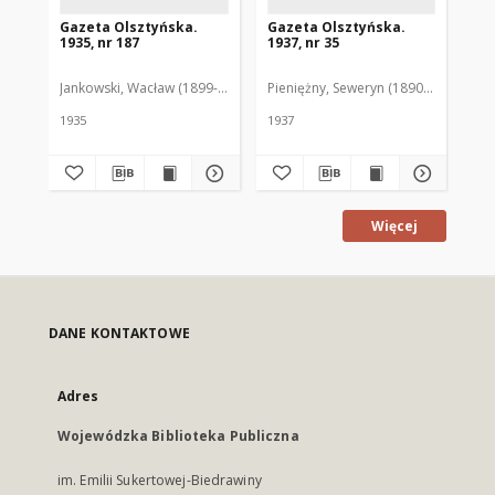
Gazeta Olsztyńska.
Gazeta Olsztyńska.
Ga
1935, nr 187
1937, nr 35
193
Jankowski, Wacław (1899-1975). Red.
Pieniężny, Seweryn (1890-1940). Red
Jan
1935
1937
193
Więcej
DANE KONTAKTOWE
Adres
Wojewódzka Biblioteka Publiczna
im. Emilii Sukertowej-Biedrawiny