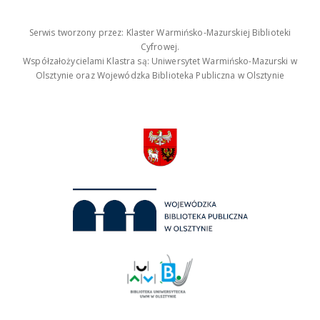
Serwis tworzony przez: Klaster Warmińsko-Mazurskiej Biblioteki
Cyfrowej.
Współzałożycielami Klastra są: Uniwersytet Warmińsko-Mazurski w
Olsztynie oraz Wojewódzka Biblioteka Publiczna w Olsztynie