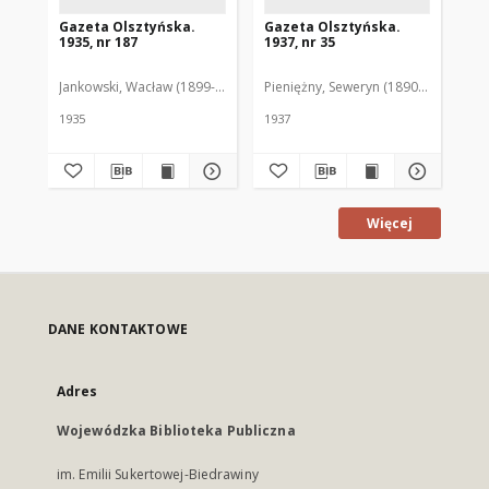
Gazeta Olsztyńska.
Gazeta Olsztyńska.
Ga
1935, nr 187
1937, nr 35
193
Jankowski, Wacław (1899-1975). Red.
Pieniężny, Seweryn (1890-1940). Red
Jan
1935
1937
193
Więcej
DANE KONTAKTOWE
Adres
Wojewódzka Biblioteka Publiczna
im. Emilii Sukertowej-Biedrawiny