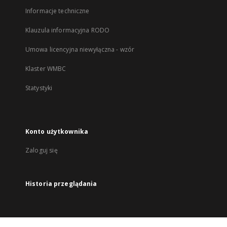
Informacje techniczne
Klauzula informacyjna RODO
Umowa licencyjna niewyłączna - wzór
Klaster WMBC
Statystyki
Konto użytkownika
Zaloguj się
Historia przeglądania