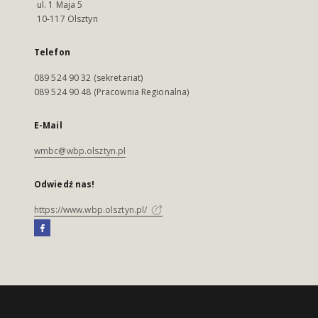
ul. 1 Maja 5
10-117 Olsztyn
Telefon
089 524 90 32 (sekretariat)
089 524 90 48 (Pracownia Regionalna)
E-Mail
wmbc@wbp.olsztyn.pl
Odwiedź nas!
https://www.wbp.olsztyn.pl/