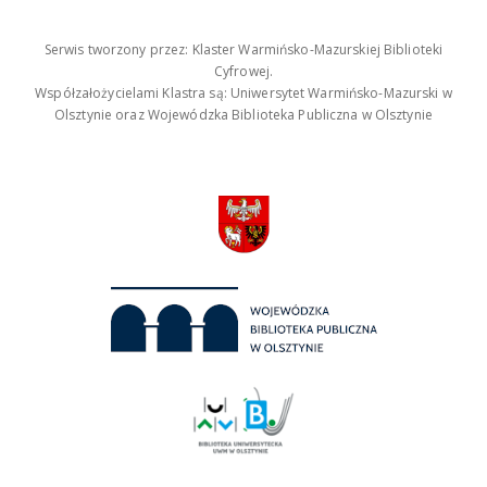
Serwis tworzony przez: Klaster Warmińsko-Mazurskiej Biblioteki
Cyfrowej.
Współzałożycielami Klastra są: Uniwersytet Warmińsko-Mazurski w
Olsztynie oraz Wojewódzka Biblioteka Publiczna w Olsztynie