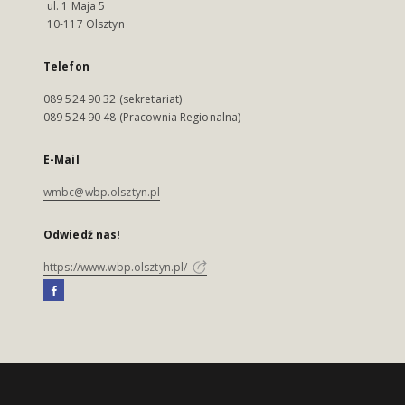
ul. 1 Maja 5
10-117 Olsztyn
Telefon
089 524 90 32 (sekretariat)
089 524 90 48 (Pracownia Regionalna)
E-Mail
wmbc@wbp.olsztyn.pl
Odwiedź nas!
https://www.wbp.olsztyn.pl/