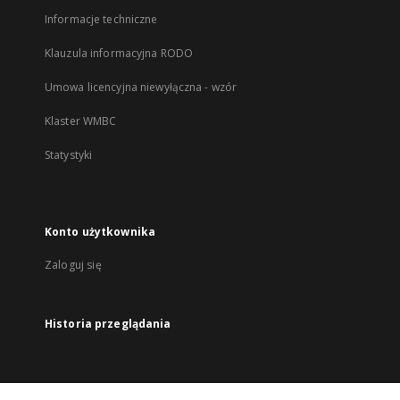
Informacje techniczne
Klauzula informacyjna RODO
Umowa licencyjna niewyłączna - wzór
Klaster WMBC
Statystyki
Konto użytkownika
Zaloguj się
Historia przeglądania