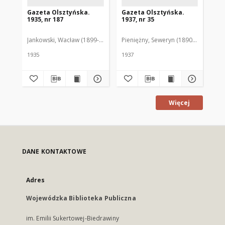
Gazeta Olsztyńska.
Gazeta Olsztyńska.
Ga
1935, nr 187
1937, nr 35
193
Jankowski, Wacław (1899-1975). Red.
Pieniężny, Seweryn (1890-1940). Red
Jan
1935
1937
193
Więcej
DANE KONTAKTOWE
Adres
Wojewódzka Biblioteka Publiczna
im. Emilii Sukertowej-Biedrawiny