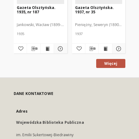
Gazeta Olsztyńska.
Gazeta Olsztyńska.
Ga
1935, nr 187
1937, nr 35
193
Jankowski, Wacław (1899-1975). Red.
Pieniężny, Seweryn (1890-1940). Red
Jan
1935
1937
193
Więcej
DANE KONTAKTOWE
Adres
Wojewódzka Biblioteka Publiczna
im. Emilii Sukertowej-Biedrawiny