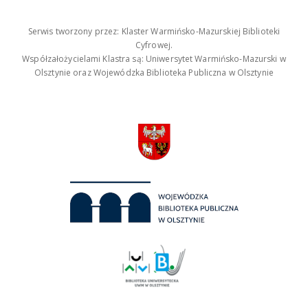
Serwis tworzony przez: Klaster Warmińsko-Mazurskiej Biblioteki
Cyfrowej.
Współzałożycielami Klastra są: Uniwersytet Warmińsko-Mazurski w
Olsztynie oraz Wojewódzka Biblioteka Publiczna w Olsztynie