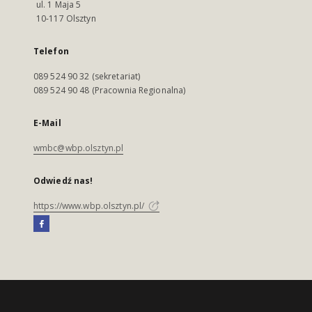
ul. 1 Maja 5
10-117 Olsztyn
Telefon
089 524 90 32 (sekretariat)
089 524 90 48 (Pracownia Regionalna)
E-Mail
wmbc@wbp.olsztyn.pl
Odwiedź nas!
https://www.wbp.olsztyn.pl/