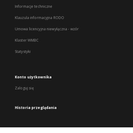
Informacje techniczne
Klauzula informacyjna RODO
Umowa licencyjna niewyłączna - wzór
Klaster WMBC
Statystyki
Konto użytkownika
Zaloguj się
Historia przeglądania