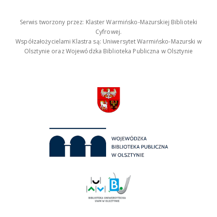
Serwis tworzony przez: Klaster Warmińsko-Mazurskiej Biblioteki
Cyfrowej.
Współzałożycielami Klastra są: Uniwersytet Warmińsko-Mazurski w
Olsztynie oraz Wojewódzka Biblioteka Publiczna w Olsztynie