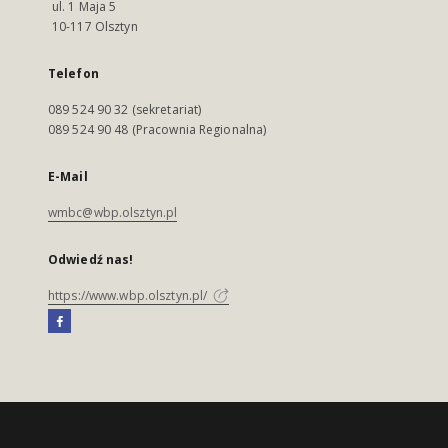
ul. 1 Maja 5
10-117 Olsztyn
Telefon
089 524 90 32 (sekretariat)
089 524 90 48 (Pracownia Regionalna)
E-Mail
wmbc@wbp.olsztyn.pl
Odwiedź nas!
https://www.wbp.olsztyn.pl/