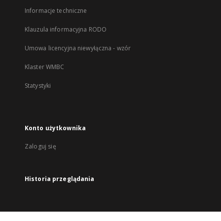
Informacje techniczne
Klauzula informacyjna RODO
Umowa licencyjna niewyłączna - wzór
Klaster WMBC
Statystyki
Konto użytkownika
Zaloguj się
Historia przeglądania