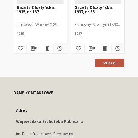
Gazeta Olsztyńska.
Gazeta Olsztyńska.
Ga
1935, nr 187
1937, nr 35
193
Jankowski, Wacław (1899-1975). Red.
Pieniężny, Seweryn (1890-1940). Red
Jan
1935
1937
193
Więcej
DANE KONTAKTOWE
Adres
Wojewódzka Biblioteka Publiczna
im. Emilii Sukertowej-Biedrawiny