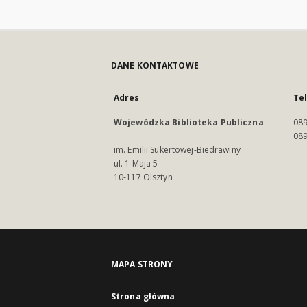
DANE KONTAKTOWE
Adres
Te
Wojewódzka Biblioteka Publiczna
089
089
im. Emilii Sukertowej-Biedrawiny
ul. 1 Maja 5
10-117 Olsztyn
MAPA STRONY
Strona główna