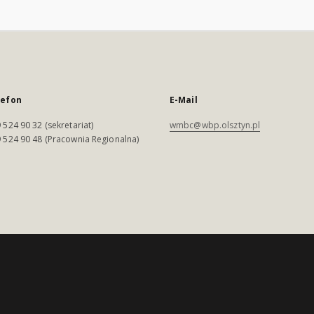
lefon
E-Mail
 524 90 32 (sekretariat)
wmbc@wbp.olsztyn.pl
 524 90 48 (Pracownia Regionalna)