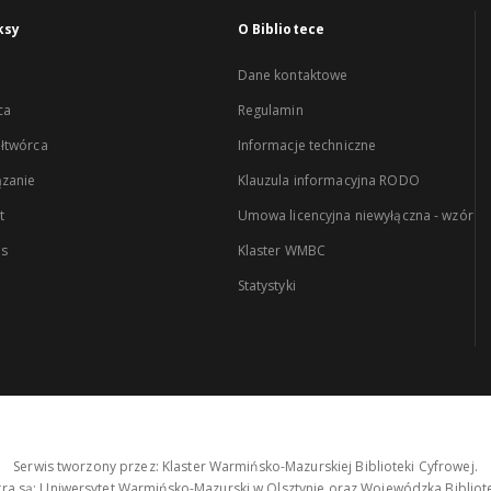
ksy
O Bibliotece
Dane kontaktowe
ca
Regulamin
łtwórca
Informacje techniczne
zanie
Klauzula informacyjna RODO
t
Umowa licencyjna niewyłączna - wzór
es
Klaster WMBC
Statystyki
Serwis tworzony przez: Klaster Warmińsko-Mazurskiej Biblioteki Cyfrowej.
tra są: Uniwersytet Warmińsko-Mazurski w Olsztynie oraz Wojewódzka Bibliote