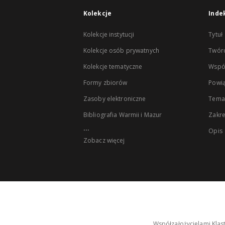
Kolekcje
Inde
Kolekcje instytucji
Tytuł
Kolekcje osób prywatnych
Twór
Kolekcje tematyczne
Wspó
Formy zbiorów
Powią
Zasoby elektroniczne
Tema
Bibliografia Warmii i Mazur
Zakr
...
Opis
Zobacz więcej
Współzałożycielami Klas