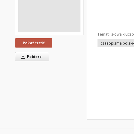
Temat i słowa klucz
Pokaż treść
czasopisma polski
Pobierz