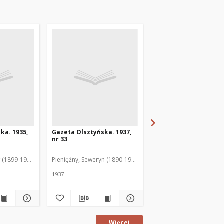
ka. 1935,
Gazeta Olsztyńska. 1937,
Gazeta Olsztyńska. 1
nr 33
nr 17
 (1899-1975). Red.
Pieniężny, Seweryn (1890-1940). Red.
Jankowski, Wacław (1899
1937
1936
Więcej