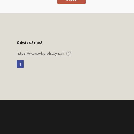
Odwiedź nas!
https://www.wbp.olsztyn.pl/