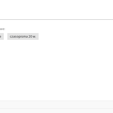
owe:
e
czasopisma 20 w.