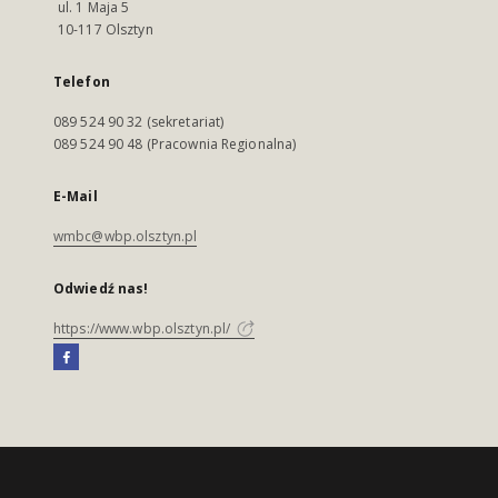
ul. 1 Maja 5
10-117 Olsztyn
Telefon
089 524 90 32 (sekretariat)
089 524 90 48 (Pracownia Regionalna)
E-Mail
wmbc@wbp.olsztyn.pl
Odwiedź nas!
https://www.wbp.olsztyn.pl/