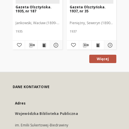
Gazeta Olsztyńska.
Gazeta Olsztyńska.
Ga
1935, nr 187
1937, nr 35
193
Jankowski, Wacław (1899-1975). Red.
Pieniężny, Seweryn (1890-1940). Red
Jan
1935
1937
193
Więcej
DANE KONTAKTOWE
Adres
Wojewódzka Biblioteka Publiczna
im. Emilii Sukertowej-Biedrawiny