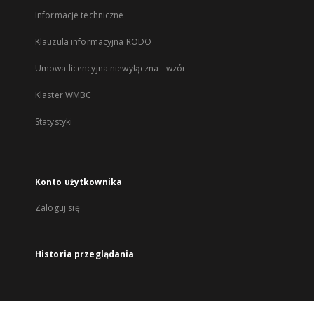
Informacje techniczne
Klauzula informacyjna RODO
Umowa licencyjna niewyłączna - wzór
Klaster WMBC
Statystyki
Konto użytkownika
Zaloguj się
Historia przeglądania