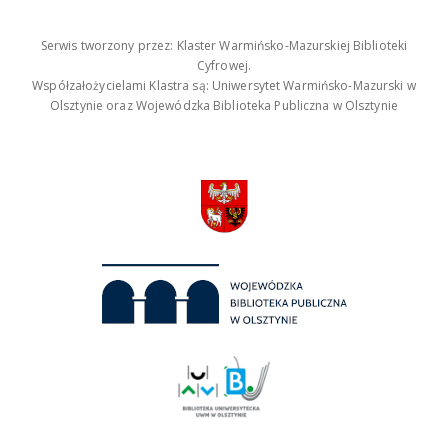
Serwis tworzony przez: Klaster Warmińsko-Mazurskiej Biblioteki
Cyfrowej.
Współzałożycielami Klastra są: Uniwersytet Warmińsko-Mazurski w
Olsztynie oraz Wojewódzka Biblioteka Publiczna w Olsztynie