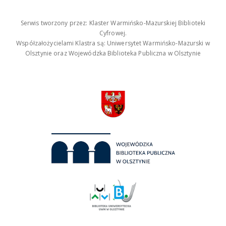
Serwis tworzony przez: Klaster Warmińsko-Mazurskiej Biblioteki
Cyfrowej.
Współzałożycielami Klastra są: Uniwersytet Warmińsko-Mazurski w
Olsztynie oraz Wojewódzka Biblioteka Publiczna w Olsztynie