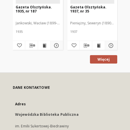
Gazeta Olsztyńska.
Gazeta Olsztyńska.
Ga
1935, nr 187
1937, nr 35
193
Jankowski, Wacław (1899-1975). Red.
Pieniężny, Seweryn (1890-1940). Red
Jan
1935
1937
193
Więcej
DANE KONTAKTOWE
Adres
Wojewódzka Biblioteka Publiczna
im. Emilii Sukertowej-Biedrawiny