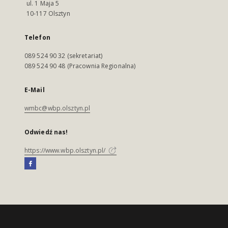
ul. 1 Maja 5
10-117 Olsztyn
Telefon
089 524 90 32 (sekretariat)
089 524 90 48 (Pracownia Regionalna)
E-Mail
wmbc@wbp.olsztyn.pl
Odwiedź nas!
https://www.wbp.olsztyn.pl/