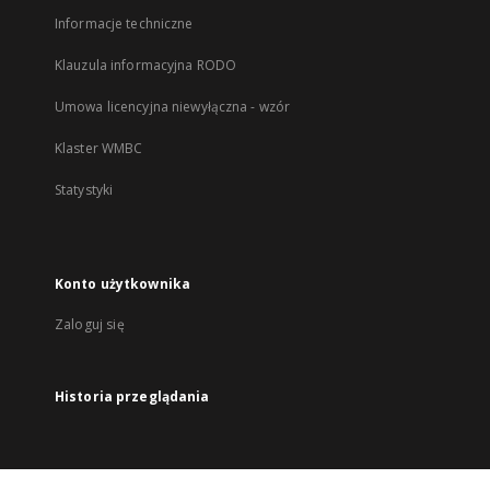
Informacje techniczne
Klauzula informacyjna RODO
Umowa licencyjna niewyłączna - wzór
Klaster WMBC
Statystyki
Konto użytkownika
Zaloguj się
Historia przeglądania