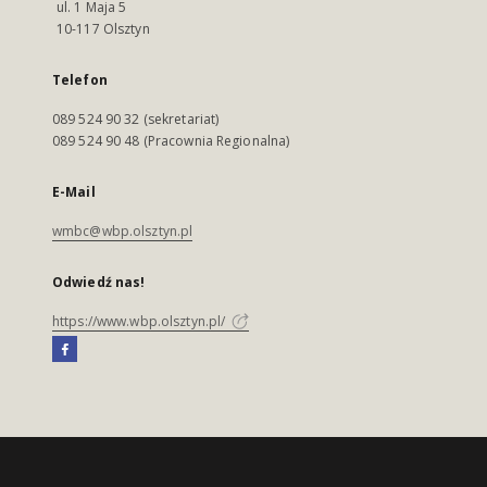
ul. 1 Maja 5
10-117 Olsztyn
Telefon
089 524 90 32 (sekretariat)
089 524 90 48 (Pracownia Regionalna)
E-Mail
wmbc@wbp.olsztyn.pl
Odwiedź nas!
https://www.wbp.olsztyn.pl/