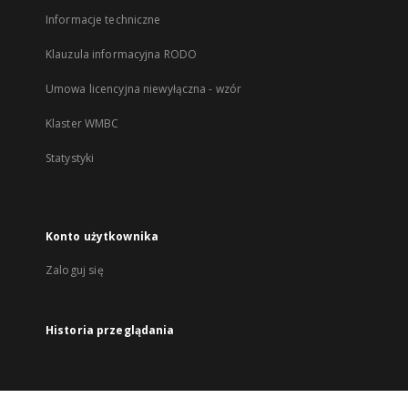
Informacje techniczne
Klauzula informacyjna RODO
Umowa licencyjna niewyłączna - wzór
Klaster WMBC
Statystyki
Konto użytkownika
Zaloguj się
Historia przeglądania