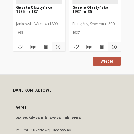
Gazeta Olsztyńska.
Gazeta Olsztyńska.
Ga
1935, nr 187
1937, nr 35
193
Jankowski, Wacław (1899-1975). Red.
Pieniężny, Seweryn (1890-1940). Red
Jan
1935
1937
193
Więcej
DANE KONTAKTOWE
Adres
Wojewódzka Biblioteka Publiczna
im. Emilii Sukertowej-Biedrawiny