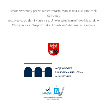
Serwis tworzony przez: Klaster Warmińsko-Mazurskiej Biblioteki
Cyfrowej.
Współzałożycielami Klastra są: Uniwersytet Warmińsko-Mazurski w
Olsztynie oraz Wojewódzka Biblioteka Publiczna w Olsztynie