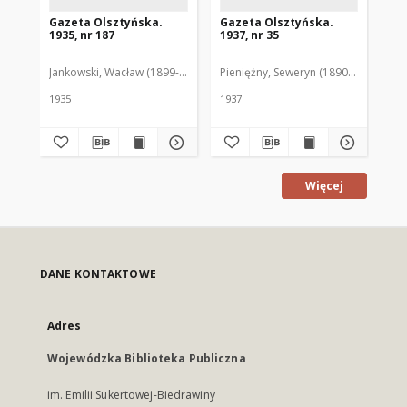
Gazeta Olsztyńska.
Gazeta Olsztyńska.
Ga
1935, nr 187
1937, nr 35
193
Jankowski, Wacław (1899-1975). Red.
Pieniężny, Seweryn (1890-1940). Red
Jan
1935
1937
193
Więcej
DANE KONTAKTOWE
Adres
Wojewódzka Biblioteka Publiczna
im. Emilii Sukertowej-Biedrawiny