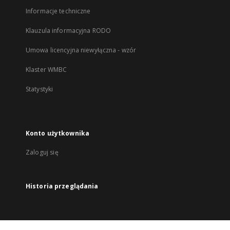
Informacje techniczne
Klauzula informacyjna RODO
Umowa licencyjna niewyłączna - wzór
Klaster WMBC
Statystyki
Konto użytkownika
Zaloguj się
Historia przeglądania