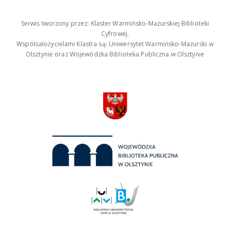
Serwis tworzony przez: Klaster Warmińsko-Mazurskiej Biblioteki
Cyfrowej.
Współzałożycielami Klastra są: Uniwersytet Warmińsko-Mazurski w
Olsztynie oraz Wojewódzka Biblioteka Publiczna w Olsztynie