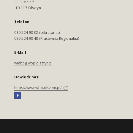
ul. 1 Maja 5
10-117 Olsztyn
Telefon
089 524 90 32 (sekretariat)
089 524 90 48 (Pracownia Regionalna)
E-Mail
wmbc@wbp.olsztyn.pl
Odwiedź nas!
https://www.wbp.olsztyn.pl/