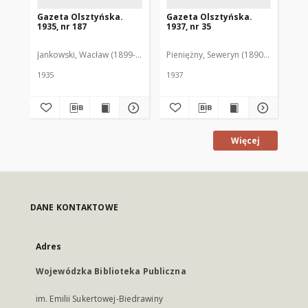
Gazeta Olsztyńska.
Gazeta Olsztyńska.
Ga
1935, nr 187
1937, nr 35
193
Jankowski, Wacław (1899-1975). Red.
Pieniężny, Seweryn (1890-1940). Red
Jan
1935
1937
193
Więcej
DANE KONTAKTOWE
Adres
Wojewódzka Biblioteka Publiczna
im. Emilii Sukertowej-Biedrawiny