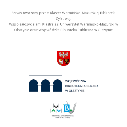
Serwis tworzony przez: Klaster Warmińsko-Mazurskiej Biblioteki
Cyfrowej.
Współzałożycielami Klastra są: Uniwersytet Warmińsko-Mazurski w
Olsztynie oraz Wojewódzka Biblioteka Publiczna w Olsztynie