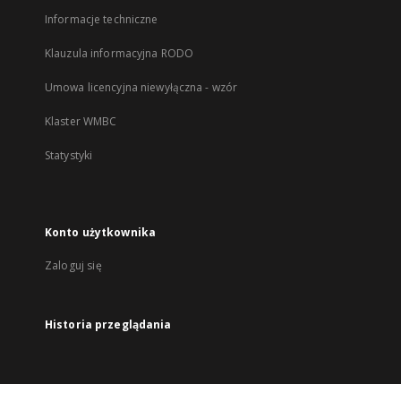
Informacje techniczne
Klauzula informacyjna RODO
Umowa licencyjna niewyłączna - wzór
Klaster WMBC
Statystyki
Konto użytkownika
Zaloguj się
Historia przeglądania