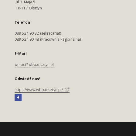
ul. 1 Maja 5
10-117 Olsztyn
Telefon
089 524 90 32 (sekretariat)
089 524 90 48 (Pracownia Regionalna)
E-Mail
wmbc@wbp.olsztyn.pl
Odwiedź nas!
https://www.wbp.olsztyn.pl/