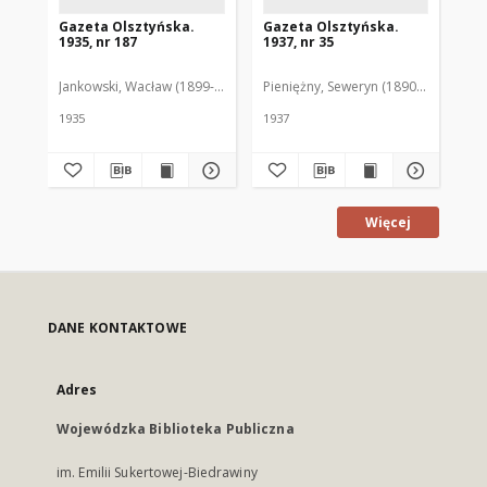
Gazeta Olsztyńska.
Gazeta Olsztyńska.
Ga
1935, nr 187
1937, nr 35
193
Jankowski, Wacław (1899-1975). Red.
Pieniężny, Seweryn (1890-1940). Red
Jan
1935
1937
193
Więcej
DANE KONTAKTOWE
Adres
Wojewódzka Biblioteka Publiczna
im. Emilii Sukertowej-Biedrawiny