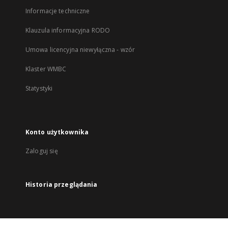
Informacje techniczne
Klauzula informacyjna RODO
Umowa licencyjna niewyłączna - wzór
Klaster WMBC
Statystyki
Konto użytkownika
Zaloguj się
Historia przeglądania