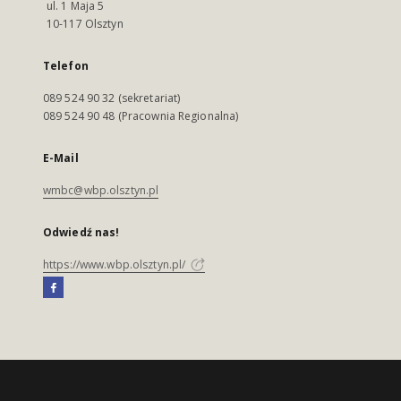
ul. 1 Maja 5
10-117 Olsztyn
Telefon
089 524 90 32 (sekretariat)
089 524 90 48 (Pracownia Regionalna)
E-Mail
wmbc@wbp.olsztyn.pl
Odwiedź nas!
https://www.wbp.olsztyn.pl/