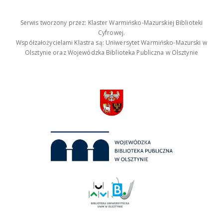
Serwis tworzony przez: Klaster Warmińsko-Mazurskiej Biblioteki
Cyfrowej.
Współzałożycielami Klastra są: Uniwersytet Warmińsko-Mazurski w
Olsztynie oraz Wojewódzka Biblioteka Publiczna w Olsztynie