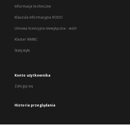
Informacje techniczne
Klauzula informacyjna RODO
Umowa licencyjna niewyłączna - wzór
Klaster WMBC
Statystyki
Konto użytkownika
Zaloguj się
Historia przeglądania