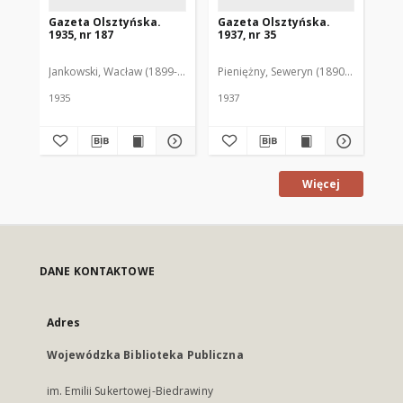
Gazeta Olsztyńska.
Gazeta Olsztyńska.
Ga
1935, nr 187
1937, nr 35
193
Jankowski, Wacław (1899-1975). Red.
Pieniężny, Seweryn (1890-1940). Red
Jan
1935
1937
193
Więcej
DANE KONTAKTOWE
Adres
Wojewódzka Biblioteka Publiczna
im. Emilii Sukertowej-Biedrawiny