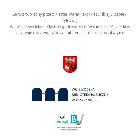
Serwis tworzony przez: Klaster Warmińsko-Mazurskiej Biblioteki
Cyfrowej.
Współzałożycielami Klastra są: Uniwersytet Warmińsko-Mazurski w
Olsztynie oraz Wojewódzka Biblioteka Publiczna w Olsztynie