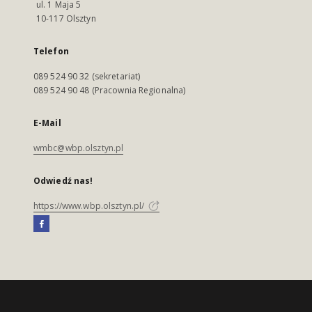
ul. 1 Maja 5
10-117 Olsztyn
Telefon
089 524 90 32 (sekretariat)
089 524 90 48 (Pracownia Regionalna)
E-Mail
wmbc@wbp.olsztyn.pl
Odwiedź nas!
https://www.wbp.olsztyn.pl/