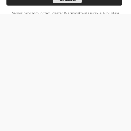
Serwis tworzony przez: Klaster Warmińsko-Mazurskiej Biblioteki
Cyfrowej.
Współzałożycielami Klastra są: Uniwersytet Warmińsko-Mazurski w
Olsztynie oraz Wojewódzka Biblioteka Publiczna w Olsztynie