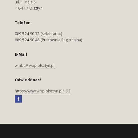
ul. 1 Maja 5
10-117 Olsztyn
Telefon
089 524 90 32 (sekretariat)
089 524 90 48 (Pracownia Regionalna)
E-Mail
wmbc@wbp.olsztyn.pl
Odwiedź nas!
https://www.wbp.olsztyn.pl/