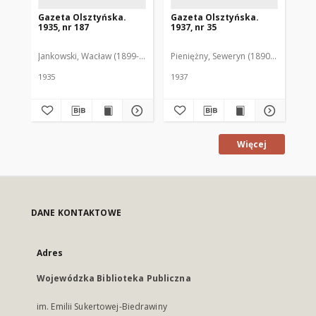
Gazeta Olsztyńska.
Gazeta Olsztyńska.
Ga
1935, nr 187
1937, nr 35
193
Jankowski, Wacław (1899-1975). Red.
Pieniężny, Seweryn (1890-1940). Red
Jan
1935
1937
193
Więcej
DANE KONTAKTOWE
Adres
Wojewódzka Biblioteka Publiczna
im. Emilii Sukertowej-Biedrawiny