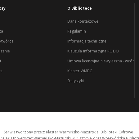
ksy
O Bibliotece
Dane kontaktowe
ca
Regulamin
łtwórca
Informacje techniczne
zanie
Klauzula informacyjna RODO
t
Umowa licencyjna niewyłączna - wzór
es
Klaster WMBC
Statystyki
Serwis tworzony przez: Klaster Warmińsko-Mazurskiej Biblioteki Cyfrowej.
tra są: Uniwersytet Warmińsko-Mazurski w Olsztynie oraz Wojewódzka Bibliote