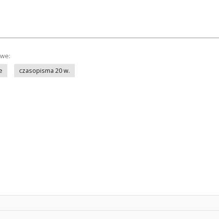
owe:
e
czasopisma 20 w.