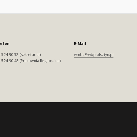
lefon
E-Mail
 524 90 32 (sekretariat)
wmbc@wbp.olsztyn.pl
 524 90 48 (Pracownia Regionalna)