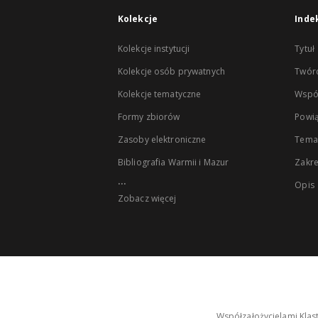
Kolekcje
Inde
Kolekcje instytucji
Tytuł
Kolekcje osób prywatnych
Twór
Kolekcje tematyczne
Wspó
Formy zbiorów
Powią
Zasoby elektroniczne
Tema
Bibliografia Warmii i Mazur
Zakr
...
Opis
Zobacz więcej
Współzałożycielami Klas