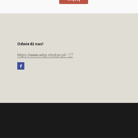
Odwiedź nas!
https://www.wbp.olsztyn.pl/