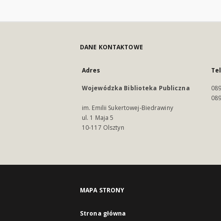
DANE KONTAKTOWE
Adres
Te
Wojewódzka Biblioteka Publiczna
089
089
im. Emilii Sukertowej-Biedrawiny
ul. 1 Maja 5
10-117 Olsztyn
MAPA STRONY
Strona główna