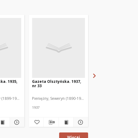
ka. 1935,
Gazeta Olsztyńska. 1937,
Gazeta Olsztyńska. 1
nr 33
nr 17
 (1899-1975). Red.
Pieniężny, Seweryn (1890-1940). Red.
Jankowski, Wacław (1899
1937
1936
Więcej