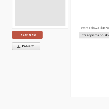
Temat i słowa klucz
Pokaż treść
czasopisma polski
Pobierz