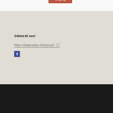
Odwiedź nas!
https://www.wbp.olsztyn.pl/