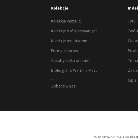
Kolekcje
Inde
Kolekcje instytucji
Tytuł
Kolekcje osób prywatnych
Twór
Kolekcje tematyczne
Wspó
Formy zbiorów
Powią
Zasoby elektroniczne
Tema
Bibliografia Warmii i Mazur
Zakr
...
Opis
Zobacz więcej
Współzałożycielami Klas