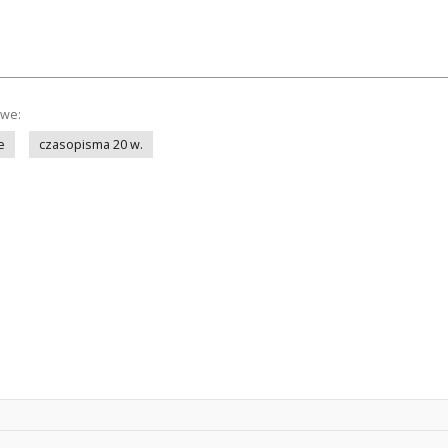
owe:
e
czasopisma 20 w.