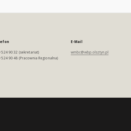
lefon
E-Mail
 524 90 32 (sekretariat)
wmbc@wbp.olsztyn.pl
 524 90 48 (Pracownia Regionalna)