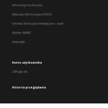
Informacje techniczne
Klauzula informacyjna RODO
Umowa licencyjna niewyłączna - wzór
Klaster WMBC
Statystyki
Konto użytkownika
Zaloguj się
Historia przeglądania