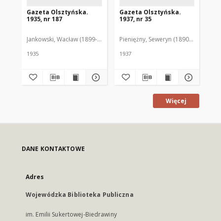
Gazeta Olsztyńska.
Gazeta Olsztyńska.
Ga
1935, nr 187
1937, nr 35
193
Jankowski, Wacław (1899-1975). Red.
Pieniężny, Seweryn (1890-1940). Red
Jan
1935
1937
193
Więcej
DANE KONTAKTOWE
Adres
Wojewódzka Biblioteka Publiczna
im. Emilii Sukertowej-Biedrawiny