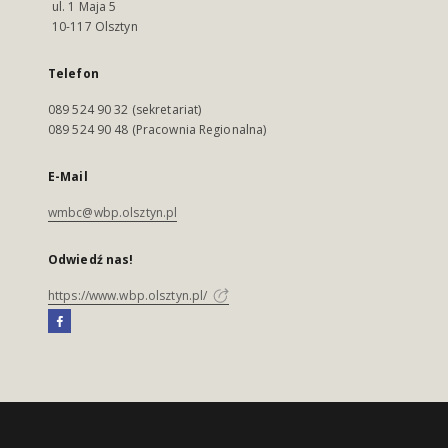
ul. 1 Maja 5
10-117 Olsztyn
Telefon
089 524 90 32 (sekretariat)
089 524 90 48 (Pracownia Regionalna)
E-Mail
wmbc@wbp.olsztyn.pl
Odwiedź nas!
https://www.wbp.olsztyn.pl/