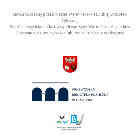
Serwis tworzony przez: Klaster Warmińsko-Mazurskiej Biblioteki
Cyfrowej.
Współzałożycielami Klastra są: Uniwersytet Warmińsko-Mazurski w
Olsztynie oraz Wojewódzka Biblioteka Publiczna w Olsztynie