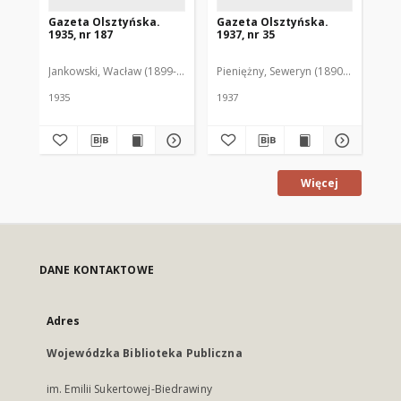
Gazeta Olsztyńska.
Gazeta Olsztyńska.
Ga
1935, nr 187
1937, nr 35
193
Jankowski, Wacław (1899-1975). Red.
Pieniężny, Seweryn (1890-1940). Red
Jan
1935
1937
193
Więcej
DANE KONTAKTOWE
Adres
Wojewódzka Biblioteka Publiczna
im. Emilii Sukertowej-Biedrawiny