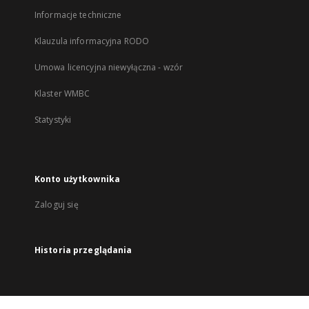
Informacje techniczne
Klauzula informacyjna RODO
Umowa licencyjna niewyłączna - wzór
Klaster WMBC
Statystyki
Konto użytkownika
Zaloguj się
Historia przeglądania