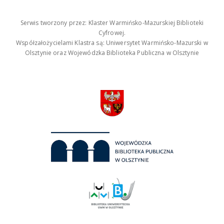
Serwis tworzony przez: Klaster Warmińsko-Mazurskiej Biblioteki
Cyfrowej.
Współzałożycielami Klastra są: Uniwersytet Warmińsko-Mazurski w
Olsztynie oraz Wojewódzka Biblioteka Publiczna w Olsztynie