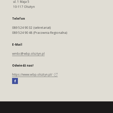
ul. 1 Maja 5
10-117 Olsztyn
Telefon
089 524 90 32 (sekretariat)
089 524 90 48 (Pracownia Regionalna)
E-Mail
wmbc@wbp.olsztyn.pl
Odwiedź nas!
https://www.wbp.olsztyn.pl/