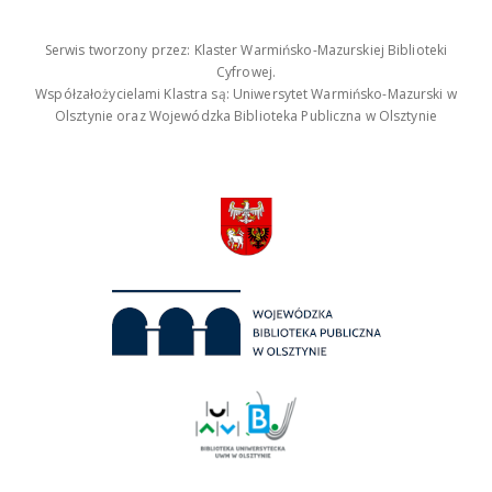
Serwis tworzony przez: Klaster Warmińsko-Mazurskiej Biblioteki
Cyfrowej.
Współzałożycielami Klastra są: Uniwersytet Warmińsko-Mazurski w
Olsztynie oraz Wojewódzka Biblioteka Publiczna w Olsztynie