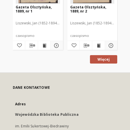
Gazeta Olsztyńska,
Gazeta Olsztyńska,
Ga
1889, nr 1
1889, nr 2
188
Liszewski, Jan (1852-1894). Red.
Liszewski, Jan (1852-1894). Red.
Lis
czasopismo
czasopismo
cz
Więcej
DANE KONTAKTOWE
Adres
Wojewódzka Biblioteka Publiczna
im. Emilii Sukertowej-Biedrawiny