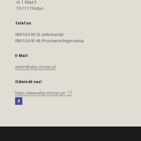
ul. 1 Maja 5
10-117 Olsztyn
Telefon
089 524 90 32 (sekretariat)
089 524 90 48 (Pracownia Regionalna)
E-Mail
wmbc@wbp.olsztyn.pl
Odwiedź nas!
https://www.wbp.olsztyn.pl/