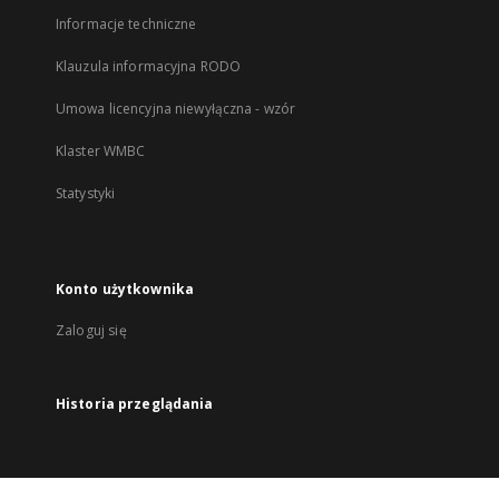
Informacje techniczne
Klauzula informacyjna RODO
Umowa licencyjna niewyłączna - wzór
Klaster WMBC
Statystyki
Konto użytkownika
Zaloguj się
Historia przeglądania