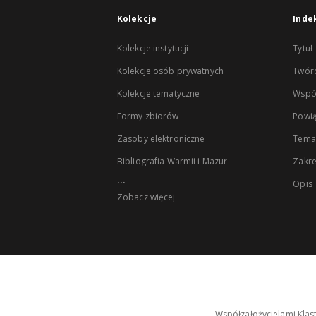
Kolekcje
Inde
Kolekcje instytucji
Tytuł
Kolekcje osób prywatnych
Twór
Kolekcje tematyczne
Wspó
Formy zbiorów
Powią
Zasoby elektroniczne
Tema
Bibliografia Warmii i Mazur
Zakr
...
Opis
Zobacz więcej
Współzałożycielami Klas