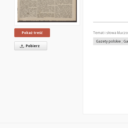
Temat i słowa klucz
Pokaż treść
Gazety polskie ; G
Pobierz