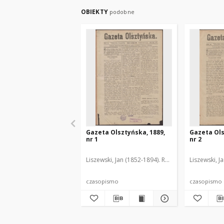
OBIEKTY
podobne
Gazeta Olsztyńska, 1889,
Gazeta Ols
nr 1
nr 2
Liszewski, Jan (1852-1894). Red.
Liszewski, J
czasopismo
czasopismo