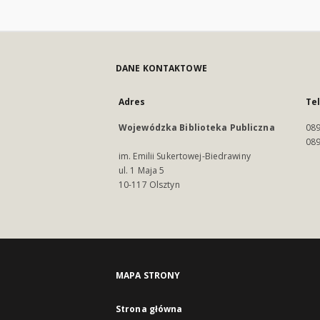
DANE KONTAKTOWE
Adres
Te
Wojewódzka Biblioteka Publiczna
089
089
im. Emilii Sukertowej-Biedrawiny
ul. 1 Maja 5
10-117 Olsztyn
MAPA STRONY
Strona główna