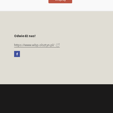
Odwiedź nas!
https://www.wbp.olsztyn.pl/