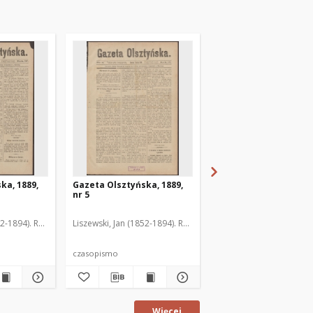
ka, 1889,
Gazeta Olsztyńska, 1889,
Gazeta Olsztyńska, 1
nr 5
nr 6
52-1894). Red.
Liszewski, Jan (1852-1894). Red.
Liszewski, Jan (1852-189
czasopismo
czasopismo
Więcej