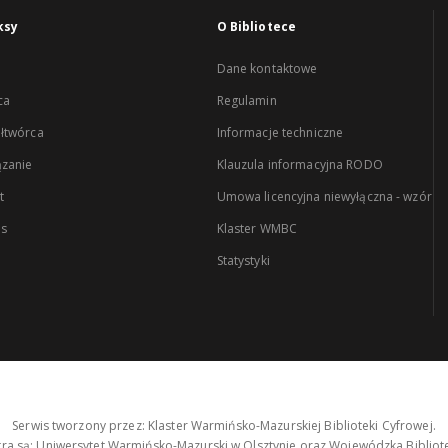
ksy
O Bibliotece
Dane kontaktowe
ca
Regulamin
łtwórca
Informacje techniczne
zanie
Klauzula informacyjna RODO
t
Umowa licencyjna niewyłączna - wzór
es
Klaster WMBC
Statystyki
Serwis tworzony przez: Klaster Warmińsko-Mazurskiej Biblioteki Cyfrowej.
tra są: Uniwersytet Warmińsko-Mazurski w Olsztynie oraz Wojewódzka Bibliote