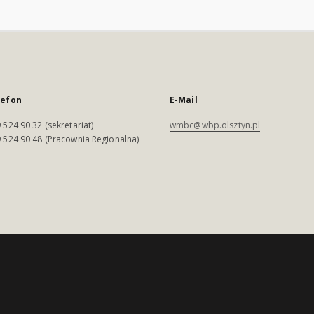
lefon
E-Mail
 524 90 32 (sekretariat)
wmbc@wbp.olsztyn.pl
 524 90 48 (Pracownia Regionalna)