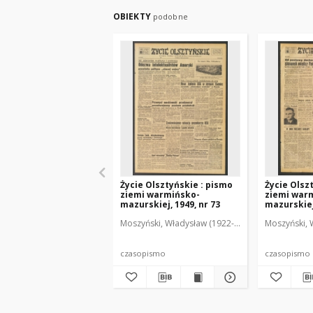
OBIEKTY
podobne
Życie Olsztyńskie : pismo
Życie Olsz
ziemi warmińsko-
ziemi war
mazurskiej, 1949, nr 73
mazurskiej,
Moszyński, Władysław (1922-2001). Red.
Moszyński, 
Mroczko
czasopismo
czasopismo