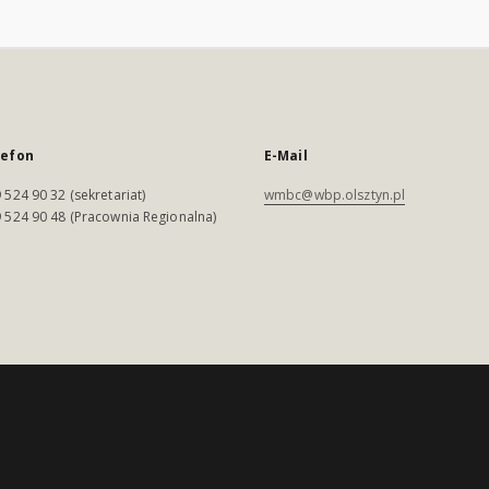
lefon
E-Mail
 524 90 32 (sekretariat)
wmbc@wbp.olsztyn.pl
 524 90 48 (Pracownia Regionalna)