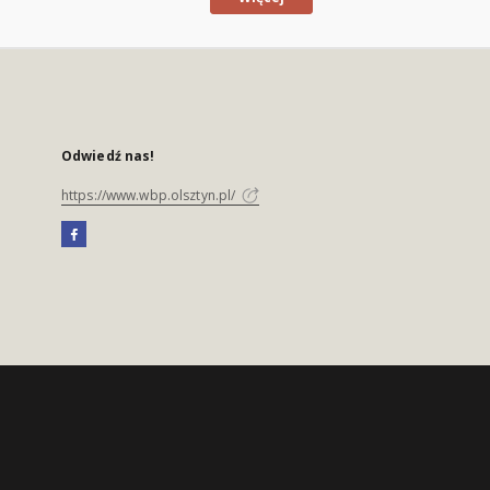
Odwiedź nas!
https://www.wbp.olsztyn.pl/