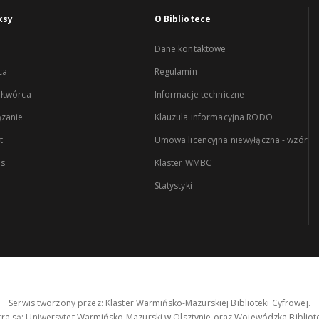
ksy
O Bibliotece
Dane kontaktowe
ca
Regulamin
łtwórca
Informacje techniczne
zanie
Klauzula informacyjna RODO
t
Umowa licencyjna niewyłączna - wzór
es
Klaster WMBC
Statystyki
Serwis tworzony przez: Klaster Warmińsko-Mazurskiej Biblioteki Cyfrowej.
tra są: Uniwersytet Warmińsko-Mazurski w Olsztynie oraz Wojewódzka Bibliote