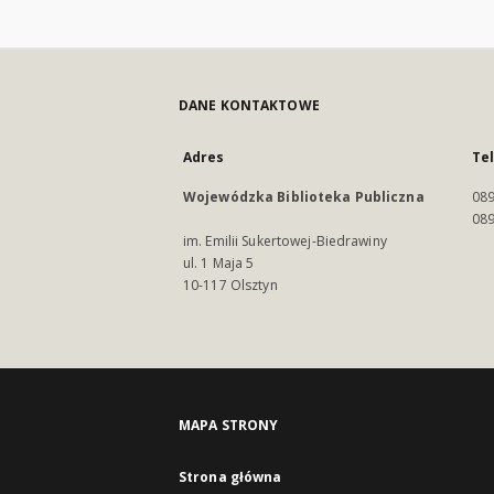
DANE KONTAKTOWE
Adres
Te
Wojewódzka Biblioteka Publiczna
089
089
im. Emilii Sukertowej-Biedrawiny
ul. 1 Maja 5
10-117 Olsztyn
MAPA STRONY
Strona główna