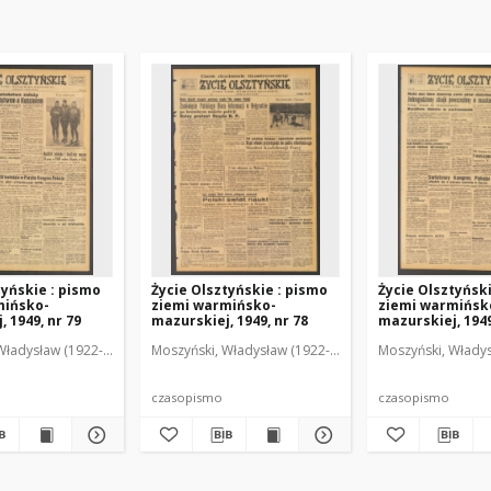
tyńskie : pismo
Życie Olsztyńskie : pismo
Życie Olsztyńsk
mińsko-
ziemi warmińsko-
ziemi warmińsk
 1949, nr 79
mazurskiej, 1949, nr 78
mazurskiej, 1949
Władysław (1922-2001). Red.
wski, Włodzimierz (1902-1971). Red.
Moszyński, Władysław (1922-2001). Red.
Mroczkowski, Włodzimierz (1902-1971). Red.
Osiecki, Andrzej. Red.
Moszyński, Władys
Mroczkowski, 
Osiec
czasopismo
czasopismo