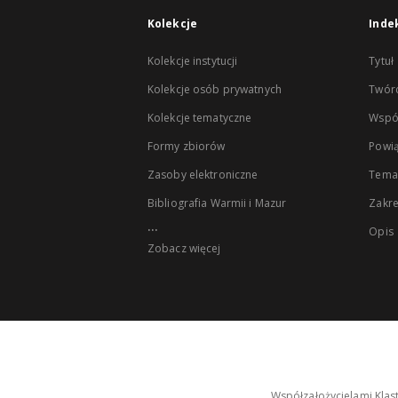
Kolekcje
Inde
Kolekcje instytucji
Tytuł
Kolekcje osób prywatnych
Twór
Kolekcje tematyczne
Wspó
Formy zbiorów
Powią
Zasoby elektroniczne
Tema
Bibliografia Warmii i Mazur
Zakr
...
Opis
Zobacz więcej
Współzałożycielami Klas