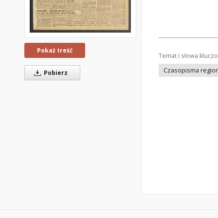
Pokaż treść
Temat i słowa klucz
Czasopisma regiona
Pobierz