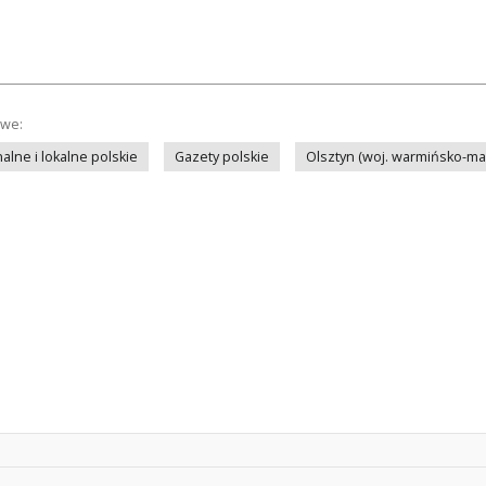
owe:
lne i lokalne polskie
Gazety polskie
Olsztyn (woj. warmińsko-ma