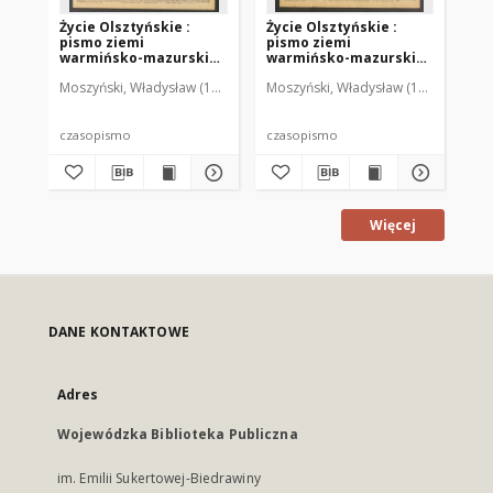
Życie Olsztyńskie :
Życie Olsztyńskie :
Życ
pismo ziemi
pismo ziemi
pi
warmińsko-mazurskiej,
warmińsko-mazurskiej,
wa
1949, nr 73
1949, nr 79
194
Moszyński, Władysław (1922-2001). Red.
Moszyński, Władysław (1922-2001). 
Mroczkowski, Włodzimierz (1
Mos
czasopismo
czasopismo
cz
Więcej
DANE KONTAKTOWE
Adres
Wojewódzka Biblioteka Publiczna
im. Emilii Sukertowej-Biedrawiny