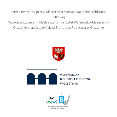
Serwis tworzony przez: Klaster Warmińsko-Mazurskiej Biblioteki
Cyfrowej.
Współzałożycielami Klastra są: Uniwersytet Warmińsko-Mazurski w
Olsztynie oraz Wojewódzka Biblioteka Publiczna w Olsztynie