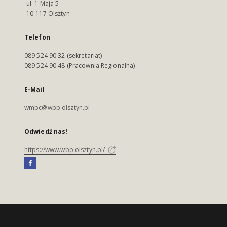
ul. 1 Maja 5
10-117 Olsztyn
Telefon
089 524 90 32 (sekretariat)
089 524 90 48 (Pracownia Regionalna)
E-Mail
wmbc@wbp.olsztyn.pl
Odwiedź nas!
https://www.wbp.olsztyn.pl/