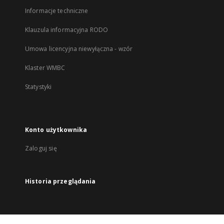
Informacje techniczne
Klauzula informacyjna RODO
Umowa licencyjna niewyłączna - wzór
Klaster WMBC
Statystyki
Konto użytkownika
Zaloguj się
Historia przeglądania