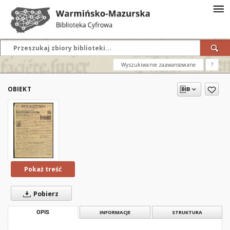
Wyszukiwanie zaawansowane
?
OBIEKT
Pokaż treść
Pobierz
OPIS
INFORMACJE
STRUKTURA