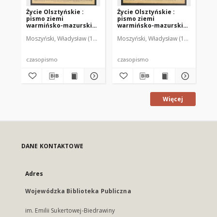
Życie Olsztyńskie :
Życie Olsztyńskie :
Życ
pismo ziemi
pismo ziemi
pi
warmińsko-mazurskiej,
warmińsko-mazurskiej,
wa
1949, nr 73
1949, nr 79
194
Moszyński, Władysław (1922-2001). Red.
Moszyński, Władysław (1922-2001). 
Mroczkowski, Włodzimierz (1
Mos
czasopismo
czasopismo
cz
Więcej
DANE KONTAKTOWE
Adres
Wojewódzka Biblioteka Publiczna
im. Emilii Sukertowej-Biedrawiny