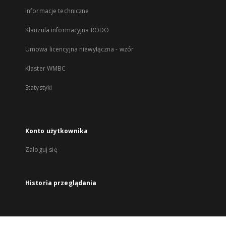
Informacje techniczne
Klauzula informacyjna RODO
Umowa licencyjna niewyłączna - wzór
Klaster WMBC
Statystyki
Konto użytkownika
Zaloguj się
Historia przeglądania