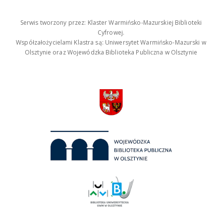
Serwis tworzony przez: Klaster Warmińsko-Mazurskiej Biblioteki
Cyfrowej.
Współzałożycielami Klastra są: Uniwersytet Warmińsko-Mazurski w
Olsztynie oraz Wojewódzka Biblioteka Publiczna w Olsztynie