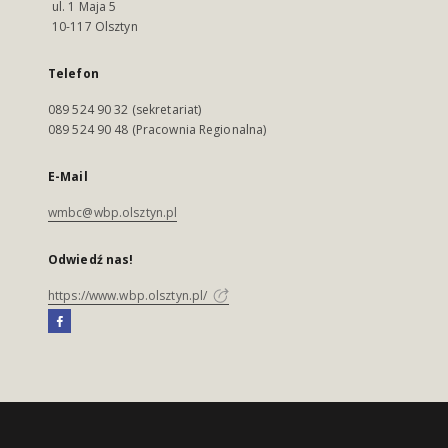
ul. 1 Maja 5
10-117 Olsztyn
Telefon
089 524 90 32 (sekretariat)
089 524 90 48 (Pracownia Regionalna)
E-Mail
wmbc@wbp.olsztyn.pl
Odwiedź nas!
https://www.wbp.olsztyn.pl/