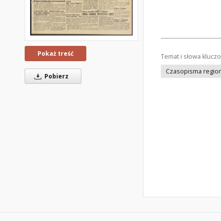
Pokaż treść
Temat i słowa klucz
Czasopisma regiona
Pobierz