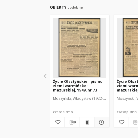
OBIEKTY
podobne
Życie Olsztyńskie : pismo
Życie Olsz
ziemi warmińsko-
ziemi war
mazurskiej, 1949, nr 73
mazurskiej,
Moszyński, Władysław (1922-2001). Red.
Moszyński, 
Mroczko
czasopismo
czasopismo