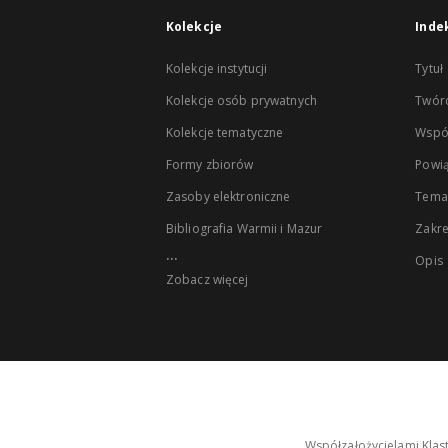
Kolekcje
Inde
Kolekcje instytucji
Tytuł
Kolekcje osób prywatnych
Twór
Kolekcje tematyczne
Wspó
Formy zbiorów
Powią
Zasoby elektroniczne
Tema
Bibliografia Warmii i Mazur
Zakr
...
Opis
Zobacz więcej
Współzałożycielami Klas