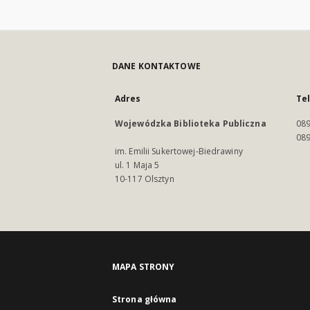
DANE KONTAKTOWE
Adres
Te
Wojewódzka Biblioteka Publiczna
089
089
im. Emilii Sukertowej-Biedrawiny
ul. 1 Maja 5
10-117 Olsztyn
MAPA STRONY
Strona główna