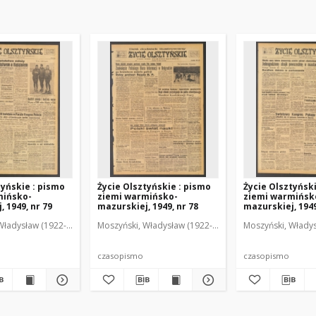
tyńskie : pismo
Życie Olsztyńskie : pismo
Życie Olsztyńsk
mińsko-
ziemi warmińsko-
ziemi warmińsk
 1949, nr 79
mazurskiej, 1949, nr 78
mazurskiej, 1949
Władysław (1922-2001). Red.
wski, Włodzimierz (1902-1971). Red.
Moszyński, Władysław (1922-2001). Red.
Mroczkowski, Włodzimierz (1902-1971). Red.
Osiecki, Andrzej. Red.
Moszyński, Władys
Mroczkowski, 
Osiec
czasopismo
czasopismo