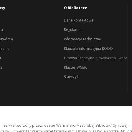
ksy
O Bibliotece
Dane kontaktowe
ca
Regulamin
łtwórca
Informacje techniczne
zanie
Klauzula informacyjna RODO
t
Umowa licencyjna niewyłączna - wzór
es
Klaster WMBC
Statystyki
Serwis tworzony przez: Klaster Warmińsko-Mazurskiej Biblioteki Cyfrowej.
tra są: Uniwersytet Warmińsko-Mazurski w Olsztynie oraz Wojewódzka Bibliote