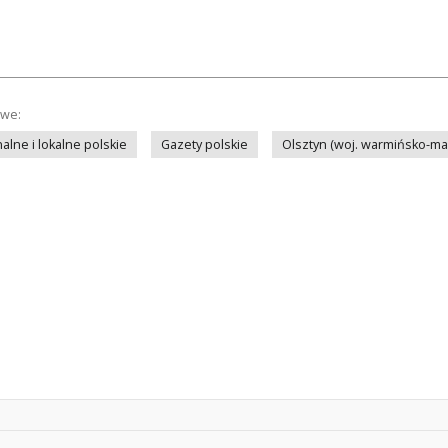
owe:
lne i lokalne polskie
Gazety polskie
Olsztyn (woj. warmińsko-ma