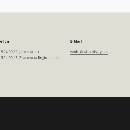
lefon
E-Mail
 524 90 32 (sekretariat)
wmbc@wbp.olsztyn.pl
 524 90 48 (Pracownia Regionalna)