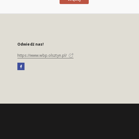
Odwiedź nas!
https://www.wbp.olsztyn.pl/