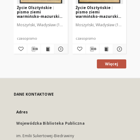
Życie Olsztyńskie :
Życie Olsztyńskie :
Życ
pismo ziemi
pismo ziemi
pi
warmińsko-mazurskiej,
warmińsko-mazurskiej,
wa
1949, nr 73
1949, nr 79
194
Moszyński, Władysław (1922-2001). Red.
Moszyński, Władysław (1922-2001). 
Mroczkowski, Włodzimierz (1
Mos
czasopismo
czasopismo
cz
Więcej
DANE KONTAKTOWE
Adres
Wojewódzka Biblioteka Publiczna
im. Emilii Sukertowej-Biedrawiny