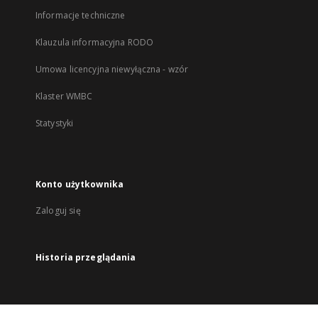
Informacje techniczne
Klauzula informacyjna RODO
Umowa licencyjna niewyłączna - wzór
Klaster WMBC
Statystyki
Konto użytkownika
Zaloguj się
Historia przeglądania