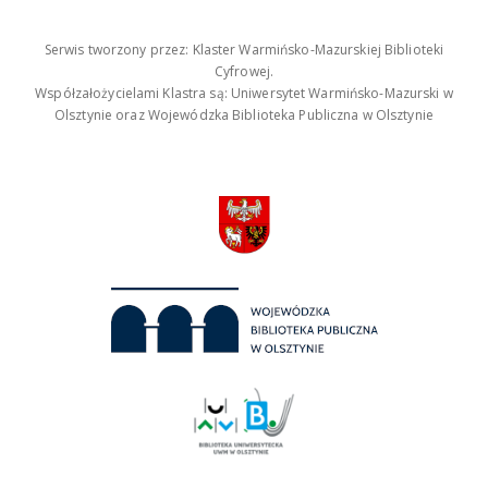
Serwis tworzony przez: Klaster Warmińsko-Mazurskiej Biblioteki
Cyfrowej.
Współzałożycielami Klastra są: Uniwersytet Warmińsko-Mazurski w
Olsztynie oraz Wojewódzka Biblioteka Publiczna w Olsztynie