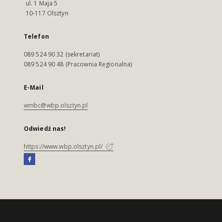
ul. 1 Maja 5
10-117 Olsztyn
Telefon
089 524 90 32 (sekretariat)
089 524 90 48 (Pracownia Regionalna)
E-Mail
wmbc@wbp.olsztyn.pl
Odwiedź nas!
https://www.wbp.olsztyn.pl/