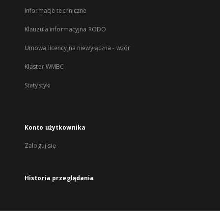
Informacje techniczne
Klauzula informacyjna RODO
Umowa licencyjna niewyłączna - wzór
Klaster WMBC
Statystyki
Konto użytkownika
Zaloguj się
Historia przeglądania