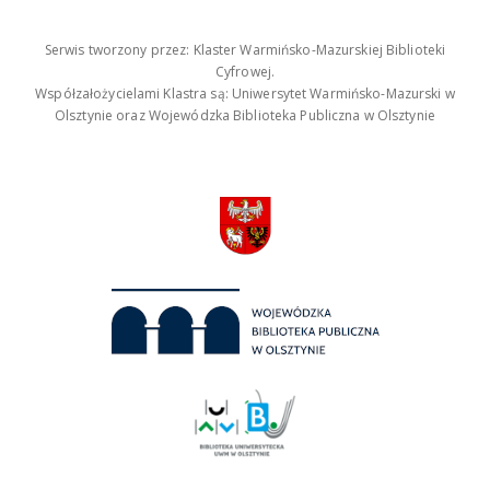
Serwis tworzony przez: Klaster Warmińsko-Mazurskiej Biblioteki
Cyfrowej.
Współzałożycielami Klastra są: Uniwersytet Warmińsko-Mazurski w
Olsztynie oraz Wojewódzka Biblioteka Publiczna w Olsztynie