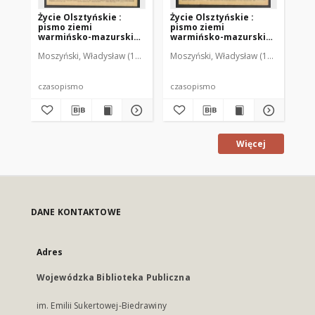
Życie Olsztyńskie :
Życie Olsztyńskie :
Życ
pismo ziemi
pismo ziemi
pi
warmińsko-mazurskiej,
warmińsko-mazurskiej,
wa
1949, nr 73
1949, nr 79
194
Moszyński, Władysław (1922-2001). Red.
Moszyński, Władysław (1922-2001). 
Mroczkowski, Włodzimierz (1
Mos
czasopismo
czasopismo
cz
Więcej
DANE KONTAKTOWE
Adres
Wojewódzka Biblioteka Publiczna
im. Emilii Sukertowej-Biedrawiny