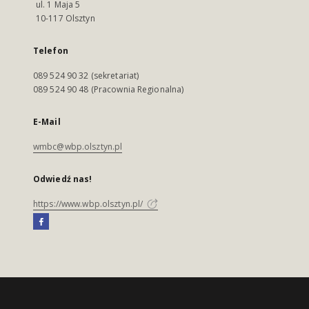
ul. 1 Maja 5
10-117 Olsztyn
Telefon
089 524 90 32 (sekretariat)
089 524 90 48 (Pracownia Regionalna)
E-Mail
wmbc@wbp.olsztyn.pl
Odwiedź nas!
https://www.wbp.olsztyn.pl/