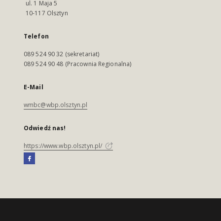
ul. 1 Maja 5
10-117 Olsztyn
Telefon
089 524 90 32 (sekretariat)
089 524 90 48 (Pracownia Regionalna)
E-Mail
wmbc@wbp.olsztyn.pl
Odwiedź nas!
https://www.wbp.olsztyn.pl/