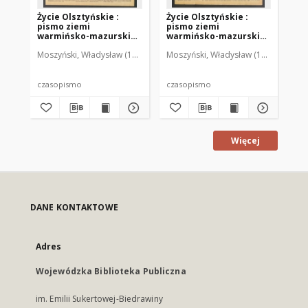
Życie Olsztyńskie :
Życie Olsztyńskie :
Życ
pismo ziemi
pismo ziemi
pi
warmińsko-mazurskiej,
warmińsko-mazurskiej,
wa
1949, nr 73
1949, nr 79
194
Moszyński, Władysław (1922-2001). Red.
Moszyński, Władysław (1922-2001). 
Mroczkowski, Włodzimierz (1
Mos
czasopismo
czasopismo
cz
Więcej
DANE KONTAKTOWE
Adres
Wojewódzka Biblioteka Publiczna
im. Emilii Sukertowej-Biedrawiny