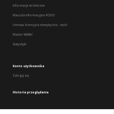
Informacje techniczne
Klauzula informacyjna RODO
Umowa licencyjna niewyłączna - wzór
Klaster WMBC
Statystyki
Konto użytkownika
Zaloguj się
Historia przeglądania