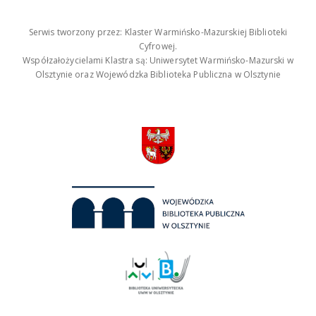
Serwis tworzony przez: Klaster Warmińsko-Mazurskiej Biblioteki
Cyfrowej.
Współzałożycielami Klastra są: Uniwersytet Warmińsko-Mazurski w
Olsztynie oraz Wojewódzka Biblioteka Publiczna w Olsztynie