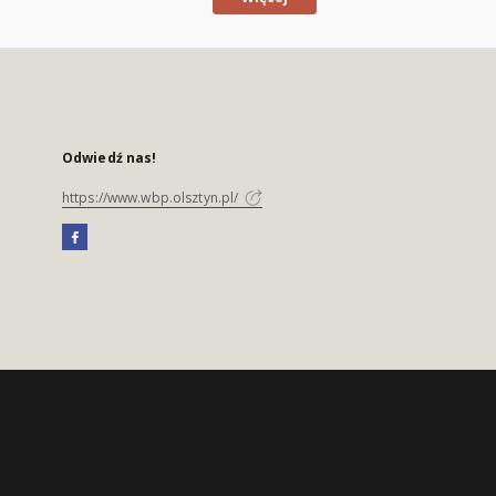
Odwiedź nas!
https://www.wbp.olsztyn.pl/