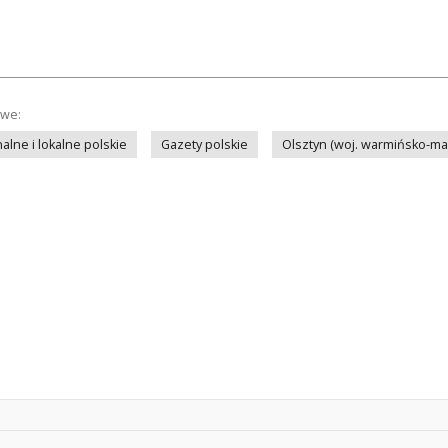
owe:
lne i lokalne polskie
Gazety polskie
Olsztyn (woj. warmińsko-ma