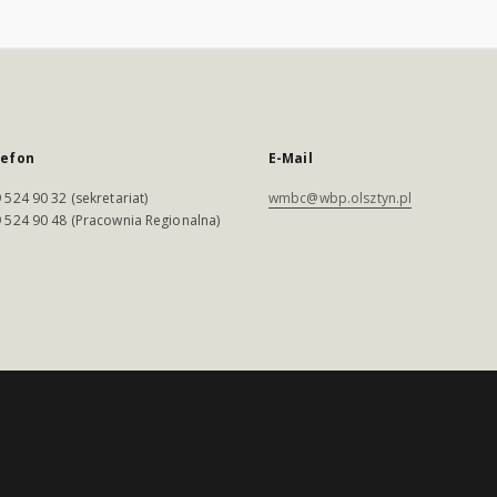
lefon
E-Mail
 524 90 32 (sekretariat)
wmbc@wbp.olsztyn.pl
 524 90 48 (Pracownia Regionalna)