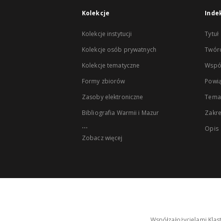
Kolekcje
Inde
Kolekcje instytucji
Tytuł
Kolekcje osób prywatnych
Twór
Kolekcje tematyczne
Wspó
Formy zbiorów
Powią
Zasoby elektroniczne
Tema
Bibliografia Warmii i Mazur
Zakr
...
Opis
Zobacz więcej
Współzałożycielami Klas