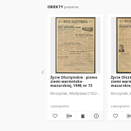
OBIEKTY
podobne
Życie Olsztyńskie : pismo
Życie Olsz
ziemi warmińsko-
ziemi war
mazurskiej, 1949, nr 73
mazurskiej,
Moszyński, Władysław (1922-2001). Red.
Moszyński, 
Mroczko
czasopismo
czasopismo