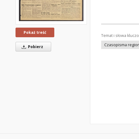
Pokaż treść
Temat i słowa klucz
Czasopisma regiona
Pobierz