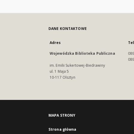
DANE KONTAKTOWE
Adres
Te
Wojewódzka Biblioteka Publiczna
089
089
im. Emilii Sukertowej-Biedrawiny
ul. 1 Maja 5
10-117 Olsztyn
MAPA STRONY
Strona główna