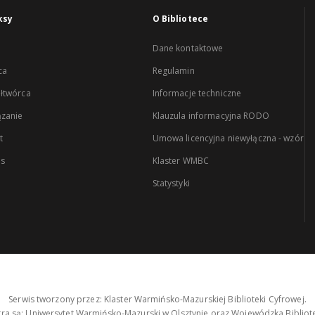
ksy
O Bibliotece
Dane kontaktowe
ca
Regulamin
łtwórca
Informacje techniczne
zanie
Klauzula informacyjna RODO
t
Umowa licencyjna niewyłączna - wzór
es
Klaster WMBC
Statystyki
Serwis tworzony przez: Klaster Warmińsko-Mazurskiej Biblioteki Cyfrowej.
tra są: Uniwersytet Warmińsko-Mazurski w Olsztynie oraz Wojewódzka Bibliote