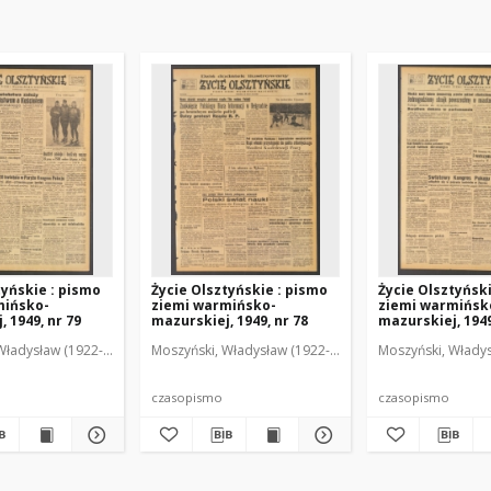
tyńskie : pismo
Życie Olsztyńskie : pismo
Życie Olsztyńsk
mińsko-
ziemi warmińsko-
ziemi warmińsk
 1949, nr 79
mazurskiej, 1949, nr 78
mazurskiej, 1949
Władysław (1922-2001). Red.
wski, Włodzimierz (1902-1971). Red.
Moszyński, Władysław (1922-2001). Red.
Mroczkowski, Włodzimierz (1902-1971). Red.
Osiecki, Andrzej. Red.
Moszyński, Władys
Mroczkowski, 
Osiec
czasopismo
czasopismo