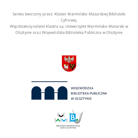
Serwis tworzony przez: Klaster Warmińsko-Mazurskiej Biblioteki
Cyfrowej.
Współzałożycielami Klastra są: Uniwersytet Warmińsko-Mazurski w
Olsztynie oraz Wojewódzka Biblioteka Publiczna w Olsztynie