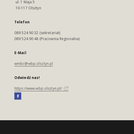
ul. 1 Maja 5
10-117 Olsztyn
Telefon
089 524 90 32 (sekretariat)
089 524 90 48 (Pracownia Regionalna)
E-Mail
wmbc@wbp.olsztyn.pl
Odwiedź nas!
https://www.wbp.olsztyn.pl/