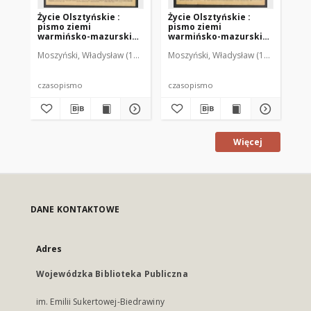
Życie Olsztyńskie :
Życie Olsztyńskie :
Życ
pismo ziemi
pismo ziemi
pi
warmińsko-mazurskiej,
warmińsko-mazurskiej,
wa
1949, nr 73
1949, nr 79
194
Moszyński, Władysław (1922-2001). Red.
Moszyński, Władysław (1922-2001). 
Mroczkowski, Włodzimierz (1
Mos
czasopismo
czasopismo
cz
Więcej
DANE KONTAKTOWE
Adres
Wojewódzka Biblioteka Publiczna
im. Emilii Sukertowej-Biedrawiny