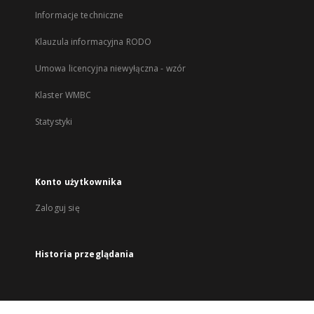
Informacje techniczne
Klauzula informacyjna RODO
Umowa licencyjna niewyłączna - wzór
Klaster WMBC
Statystyki
Konto użytkownika
Zaloguj się
Historia przeglądania