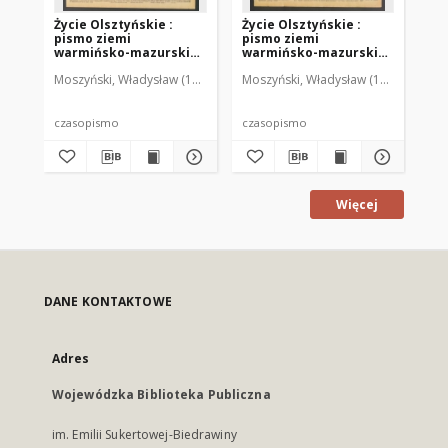
Życie Olsztyńskie :
Życie Olsztyńskie :
Życ
pismo ziemi
pismo ziemi
pi
warmińsko-mazurskiej,
warmińsko-mazurskiej,
wa
1949, nr 73
1949, nr 79
194
Moszyński, Władysław (1922-2001). Red.
Moszyński, Władysław (1922-2001). 
Mroczkowski, Włodzimierz (1
Mos
czasopismo
czasopismo
cz
Więcej
DANE KONTAKTOWE
Adres
Wojewódzka Biblioteka Publiczna
im. Emilii Sukertowej-Biedrawiny