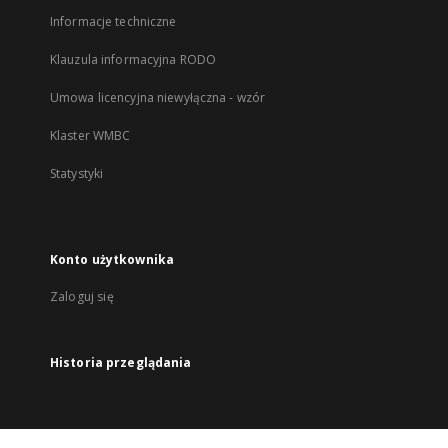
Informacje techniczne
Klauzula informacyjna RODO
Umowa licencyjna niewyłączna - wzór
Klaster WMBC
Statystyki
Konto użytkownika
Zaloguj się
Historia przeglądania