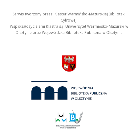
Serwis tworzony przez: Klaster Warmińsko-Mazurskiej Biblioteki
Cyfrowej.
Współzałożycielami Klastra są: Uniwersytet Warmińsko-Mazurski w
Olsztynie oraz Wojewódzka Biblioteka Publiczna w Olsztynie