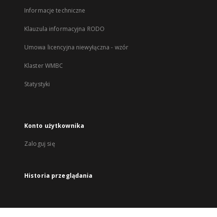
Informacje techniczne
Klauzula informacyjna RODO
Umowa licencyjna niewyłączna - wzór
Klaster WMBC
Statystyki
Konto użytkownika
Zaloguj się
Historia przeglądania