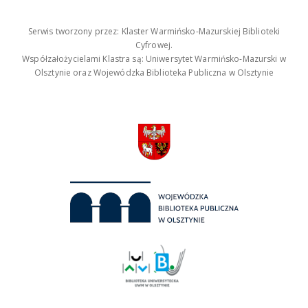
Serwis tworzony przez: Klaster Warmińsko-Mazurskiej Biblioteki
Cyfrowej.
Współzałożycielami Klastra są: Uniwersytet Warmińsko-Mazurski w
Olsztynie oraz Wojewódzka Biblioteka Publiczna w Olsztynie