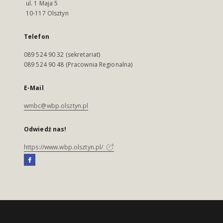
ul. 1 Maja 5
10-117 Olsztyn
Telefon
089 524 90 32 (sekretariat)
089 524 90 48 (Pracownia Regionalna)
E-Mail
wmbc@wbp.olsztyn.pl
Odwiedź nas!
https://www.wbp.olsztyn.pl/