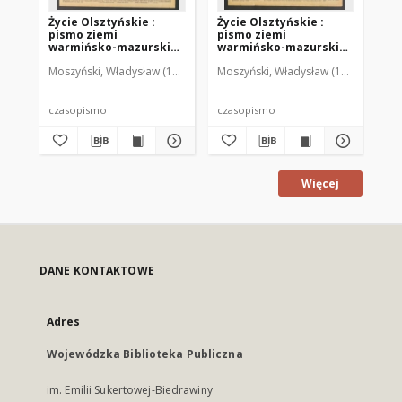
Życie Olsztyńskie :
Życie Olsztyńskie :
Życ
pismo ziemi
pismo ziemi
pi
warmińsko-mazurskiej,
warmińsko-mazurskiej,
wa
1949, nr 73
1949, nr 79
194
Moszyński, Władysław (1922-2001). Red.
Moszyński, Władysław (1922-2001). 
Mroczkowski, Włodzimierz (1
Mos
czasopismo
czasopismo
cz
Więcej
DANE KONTAKTOWE
Adres
Wojewódzka Biblioteka Publiczna
im. Emilii Sukertowej-Biedrawiny