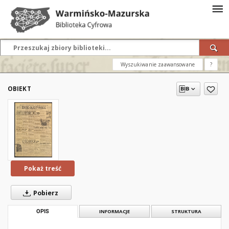
Wyszukiwanie zaawansowane
?
OBIEKT
Pokaż treść
Pobierz
OPIS
INFORMACJE
STRUKTURA