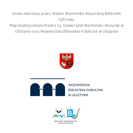
Serwis tworzony przez: Klaster Warmińsko-Mazurskiej Biblioteki
Cyfrowej.
Współzałożycielami Klastra są: Uniwersytet Warmińsko-Mazurski w
Olsztynie oraz Wojewódzka Biblioteka Publiczna w Olsztynie