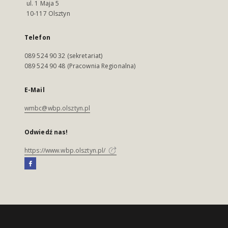
ul. 1 Maja 5
10-117 Olsztyn
Telefon
089 524 90 32 (sekretariat)
089 524 90 48 (Pracownia Regionalna)
E-Mail
wmbc@wbp.olsztyn.pl
Odwiedź nas!
https://www.wbp.olsztyn.pl/