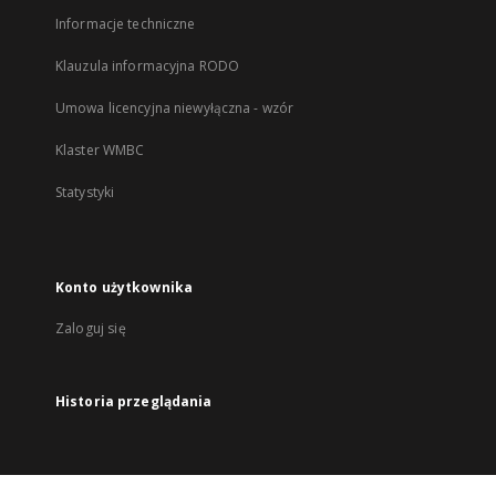
Informacje techniczne
Klauzula informacyjna RODO
Umowa licencyjna niewyłączna - wzór
Klaster WMBC
Statystyki
Konto użytkownika
Zaloguj się
Historia przeglądania