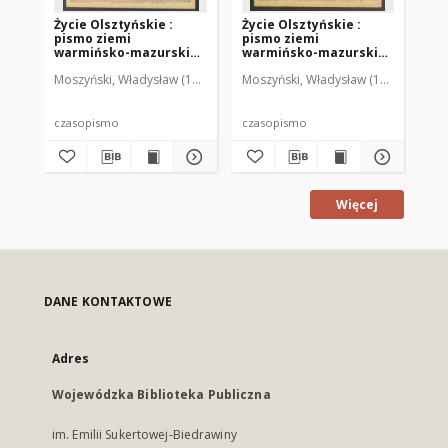
Życie Olsztyńskie :
Życie Olsztyńskie :
Życ
pismo ziemi
pismo ziemi
pi
warmińsko-mazurskiej,
warmińsko-mazurskiej,
wa
1949, nr 73
1949, nr 79
194
Moszyński, Władysław (1922-2001). Red.
Moszyński, Władysław (1922-2001). 
Mroczkowski, Włodzimierz (1
Mos
czasopismo
czasopismo
cz
Więcej
DANE KONTAKTOWE
Adres
Wojewódzka Biblioteka Publiczna
im. Emilii Sukertowej-Biedrawiny