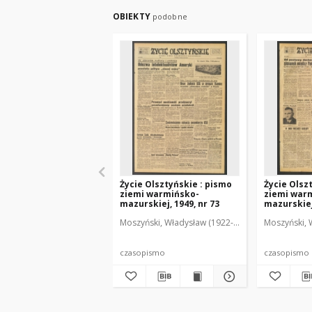
OBIEKTY
podobne
Życie Olsztyńskie : pismo
Życie Olsz
ziemi warmińsko-
ziemi war
mazurskiej, 1949, nr 73
mazurskiej,
Moszyński, Władysław (1922-2001). Red.
Moszyński, 
Mroczko
czasopismo
czasopismo