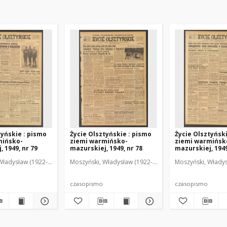
tyńskie : pismo
Życie Olsztyńskie : pismo
Życie Olsztyńsk
mińsko-
ziemi warmińsko-
ziemi warmińsk
 1949, nr 79
mazurskiej, 1949, nr 78
mazurskiej, 1949
Władysław (1922-2001). Red.
wski, Włodzimierz (1902-1971). Red.
Moszyński, Władysław (1922-2001). Red.
Mroczkowski, Włodzimierz (1902-1971). Red.
Osiecki, Andrzej. Red.
Moszyński, Władys
Mroczkowski, 
Osiec
czasopismo
czasopismo