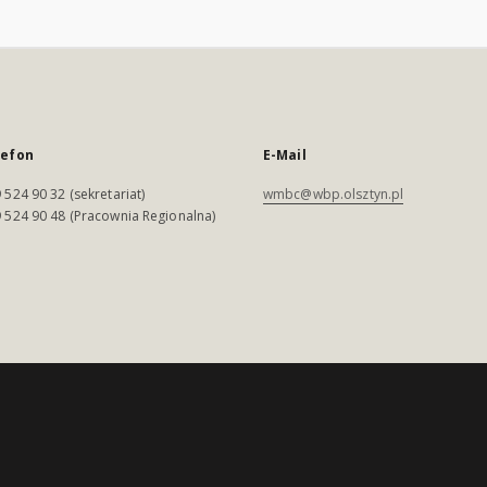
lefon
E-Mail
 524 90 32 (sekretariat)
wmbc@wbp.olsztyn.pl
 524 90 48 (Pracownia Regionalna)