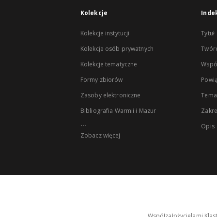
Kolekcje
Inde
Kolekcje instytucji
Tytuł
Kolekcje osób prywatnych
Twór
Kolekcje tematyczne
Wspó
Formy zbiorów
Powią
Zasoby elektroniczne
Tema
Bibliografia Warmii i Mazur
Zakr
...
Opis
Zobacz więcej
Współzałożycielami Klas