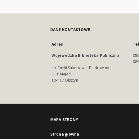
DANE KONTAKTOWE
Adres
Te
Wojewódzka Biblioteka Publiczna
089
089
im. Emilii Sukertowej-Biedrawiny
ul. 1 Maja 5
10-117 Olsztyn
MAPA STRONY
Strona główna