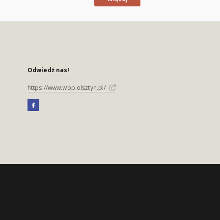
Odwiedź nas!
https://www.wbp.olsztyn.pl/