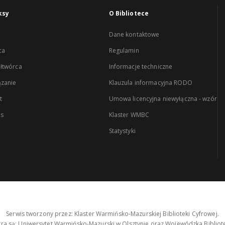
ksy
O Bibliotece
Dane kontaktowe
ca
Regulamin
łtwórca
Informacje techniczne
zanie
Klauzula informacyjna RODO
t
Umowa licencyjna niewyłączna - wzór
es
Klaster WMBC
Statystyki
Serwis tworzony przez: Klaster Warmińsko-Mazurskiej Biblioteki Cyfrowej.
tra są: Uniwersytet Warmińsko-Mazurski w Olsztynie oraz Wojewódzka Bibliote