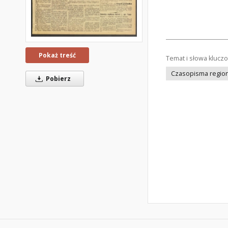
Pokaż treść
Temat i słowa klucz
Czasopisma regiona
Pobierz