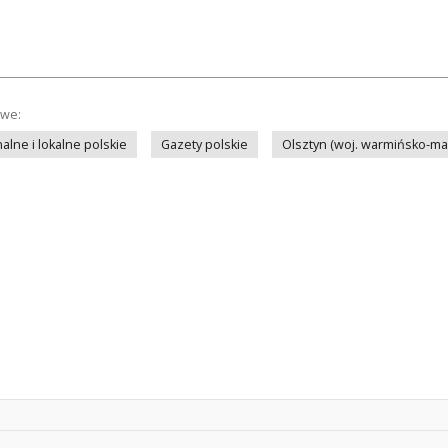
owe:
lne i lokalne polskie
Gazety polskie
Olsztyn (woj. warmińsko-ma