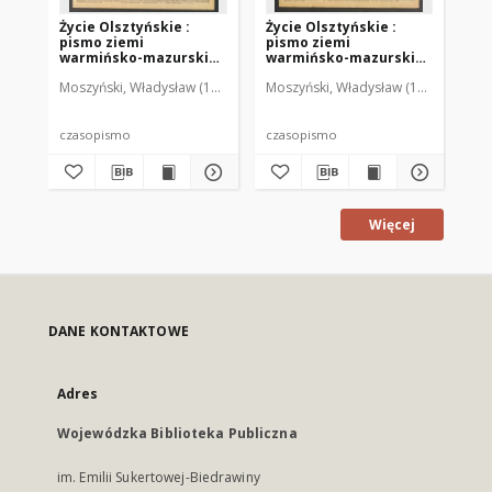
Życie Olsztyńskie :
Życie Olsztyńskie :
Życ
pismo ziemi
pismo ziemi
pi
warmińsko-mazurskiej,
warmińsko-mazurskiej,
wa
1949, nr 73
1949, nr 79
194
Moszyński, Władysław (1922-2001). Red.
Moszyński, Władysław (1922-2001). 
Mroczkowski, Włodzimierz (1
Mos
czasopismo
czasopismo
cz
Więcej
DANE KONTAKTOWE
Adres
Wojewódzka Biblioteka Publiczna
im. Emilii Sukertowej-Biedrawiny