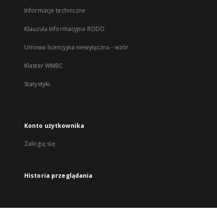
Informacje techniczne
Klauzula informacyjna RODO
Umowa licencyjna niewyłączna - wzór
Klaster WMBC
Statystyki
Konto użytkownika
Zaloguj się
Historia przeglądania