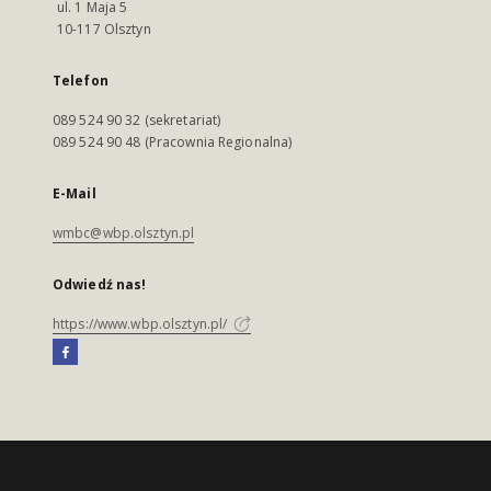
ul. 1 Maja 5
10-117 Olsztyn
Telefon
089 524 90 32 (sekretariat)
089 524 90 48 (Pracownia Regionalna)
E-Mail
wmbc@wbp.olsztyn.pl
Odwiedź nas!
https://www.wbp.olsztyn.pl/