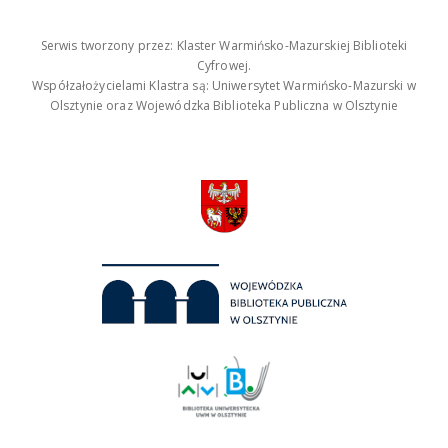
Serwis tworzony przez: Klaster Warmińsko-Mazurskiej Biblioteki
Cyfrowej.
Współzałożycielami Klastra są: Uniwersytet Warmińsko-Mazurski w
Olsztynie oraz Wojewódzka Biblioteka Publiczna w Olsztynie