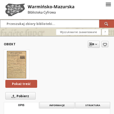
Wyszukiwanie zaawansowane
?
OBIEKT
Pokaż treść
Pobierz
OPIS
INFORMACJE
STRUKTURA