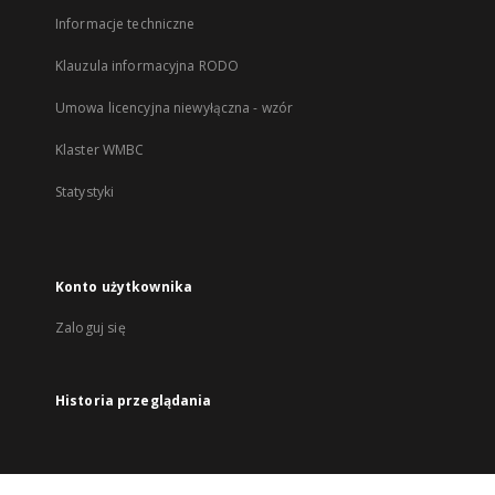
Informacje techniczne
Klauzula informacyjna RODO
Umowa licencyjna niewyłączna - wzór
Klaster WMBC
Statystyki
Konto użytkownika
Zaloguj się
Historia przeglądania