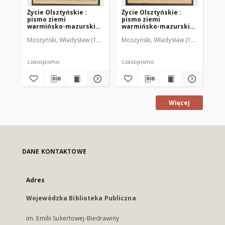
Życie Olsztyńskie :
Życie Olsztyńskie :
Życ
pismo ziemi
pismo ziemi
pi
warmińsko-mazurskiej,
warmińsko-mazurskiej,
wa
1949, nr 73
1949, nr 79
194
Moszyński, Władysław (1922-2001). Red.
Moszyński, Władysław (1922-2001). 
Mroczkowski, Włodzimierz (1
Mos
czasopismo
czasopismo
cz
Więcej
DANE KONTAKTOWE
Adres
Wojewódzka Biblioteka Publiczna
im. Emilii Sukertowej-Biedrawiny