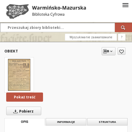
Wyszukiwanie zaawansowane
?
OBIEKT
Pokaż treść
Pobierz
OPIS
INFORMACJE
STRUKTURA