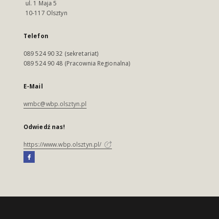
ul. 1 Maja 5
10-117 Olsztyn
Telefon
089 524 90 32 (sekretariat)
089 524 90 48 (Pracownia Regionalna)
E-Mail
wmbc@wbp.olsztyn.pl
Odwiedź nas!
https://www.wbp.olsztyn.pl/