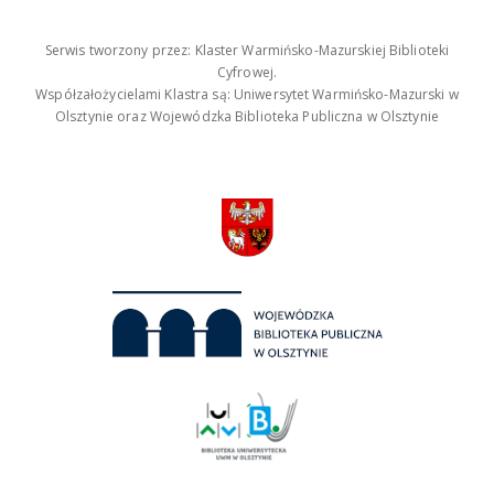
Serwis tworzony przez: Klaster Warmińsko-Mazurskiej Biblioteki
Cyfrowej.
Współzałożycielami Klastra są: Uniwersytet Warmińsko-Mazurski w
Olsztynie oraz Wojewódzka Biblioteka Publiczna w Olsztynie