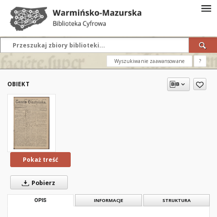
Wyszukiwanie zaawansowane
?
OBIEKT
Pokaż treść
Pobierz
OPIS
INFORMACJE
STRUKTURA