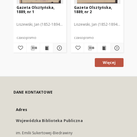
Gazeta Olsztyńska,
Gazeta Olsztyńska,
Ga
1889, nr 1
1889, nr 2
188
Liszewski, Jan (1852-1894). Red.
Liszewski, Jan (1852-1894). Red.
Lis
czasopismo
czasopismo
cz
Więcej
DANE KONTAKTOWE
Adres
Wojewódzka Biblioteka Publiczna
im. Emilii Sukertowej-Biedrawiny