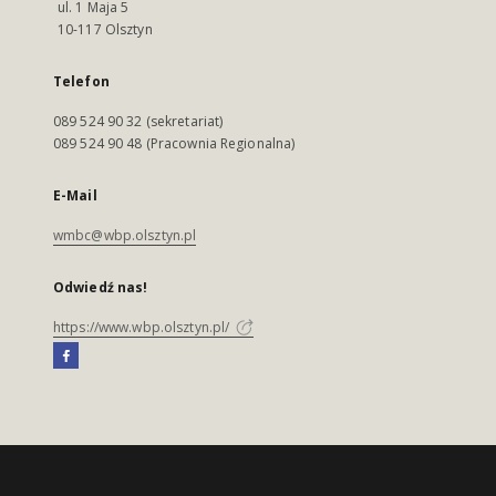
ul. 1 Maja 5
10-117 Olsztyn
Telefon
089 524 90 32 (sekretariat)
089 524 90 48 (Pracownia Regionalna)
E-Mail
wmbc@wbp.olsztyn.pl
Odwiedź nas!
https://www.wbp.olsztyn.pl/