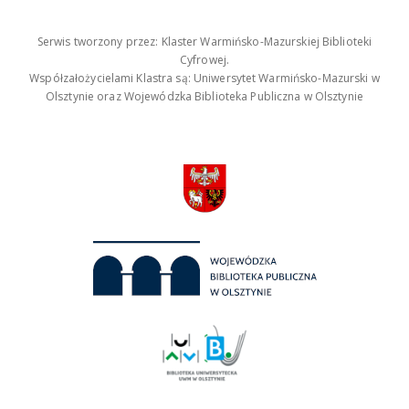
Serwis tworzony przez: Klaster Warmińsko-Mazurskiej Biblioteki
Cyfrowej.
Współzałożycielami Klastra są: Uniwersytet Warmińsko-Mazurski w
Olsztynie oraz Wojewódzka Biblioteka Publiczna w Olsztynie