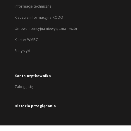
Informacje techniczne
Klauzula informacyjna RODO
Umowa licencyjna niewyłączna - wzór
Klaster WMBC
Statystyki
Konto użytkownika
Zaloguj się
Historia przeglądania