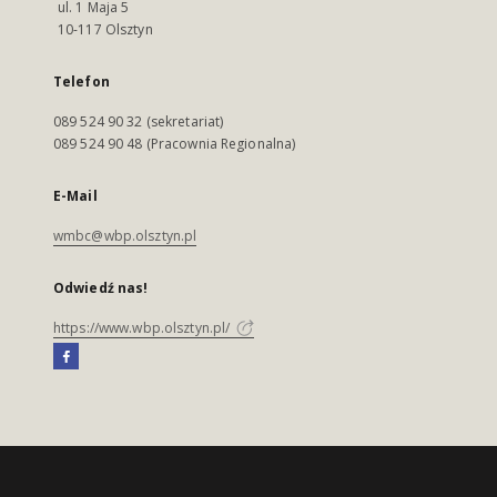
ul. 1 Maja 5
10-117 Olsztyn
Telefon
089 524 90 32 (sekretariat)
089 524 90 48 (Pracownia Regionalna)
E-Mail
wmbc@wbp.olsztyn.pl
Odwiedź nas!
https://www.wbp.olsztyn.pl/