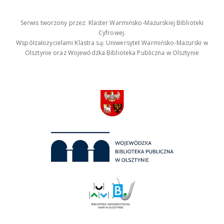
Serwis tworzony przez: Klaster Warmińsko-Mazurskiej Biblioteki
Cyfrowej.
Współzałożycielami Klastra są: Uniwersytet Warmińsko-Mazurski w
Olsztynie oraz Wojewódzka Biblioteka Publiczna w Olsztynie