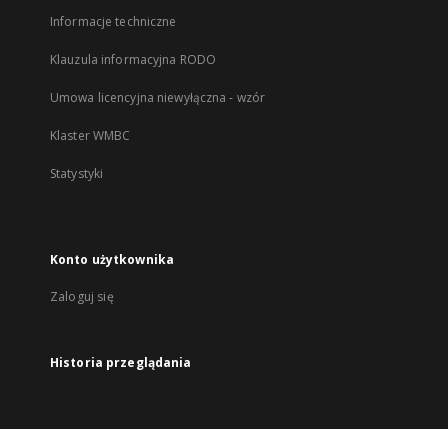
Informacje techniczne
Klauzula informacyjna RODO
Umowa licencyjna niewyłączna - wzór
Klaster WMBC
Statystyki
Konto użytkownika
Zaloguj się
Historia przeglądania