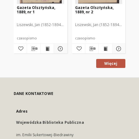
Gazeta Olsztyńska,
Gazeta Olsztyńska,
Ga
1889, nr 1
1889, nr 2
188
Liszewski, Jan (1852-1894). Red.
Liszewski, Jan (1852-1894). Red.
Lis
czasopismo
czasopismo
cz
Więcej
DANE KONTAKTOWE
Adres
Wojewódzka Biblioteka Publiczna
im. Emilii Sukertowej-Biedrawiny