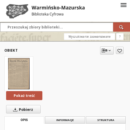
Wyszukiwanie zaawansowane
?
OBIEKT
Pokaż treść
Pobierz
OPIS
INFORMACJE
STRUKTURA