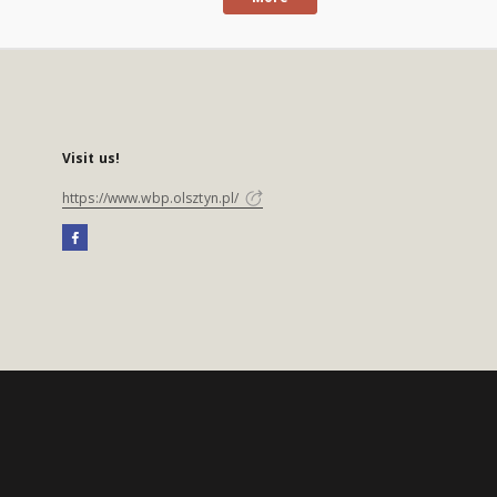
Visit us!
https://www.wbp.olsztyn.pl/