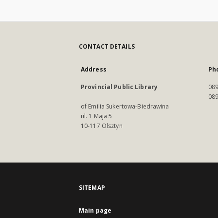
CONTACT DETAILS
Address
Ph
Provincial Public Library
089
089
of Emilia Sukertowa-Biedrawina
ul. 1 Maja 5
10-117 Olsztyn
SITEMAP
Main page