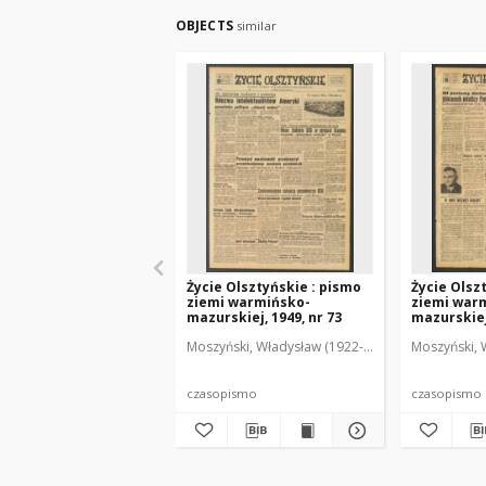
OBJECTS
similar
Życie Olsztyńskie : pismo
Życie Olsz
ziemi warmińsko-
ziemi war
mazurskiej, 1949, nr 73
mazurskiej,
Moszyński, Władysław (1922-2001). Red.
Moszyński, 
Mroczko
czasopismo
czasopismo