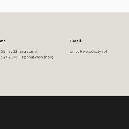
one
E-Mail
 524 90 32 (secretariat)
wmbc@wbp.olsztyn.pl
 524 90 48 (Regional Workshop)