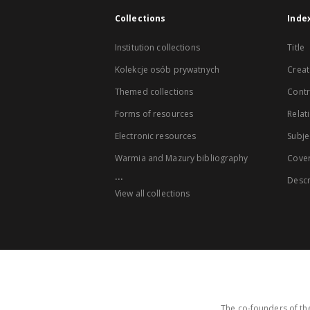
Collections
Inde
Institution collections
Title
Kolekcje osób prywatnych
Creat
Themed collections
Contr
Forms of resources
Relat
Electronic resources
Subje
Warmia and Mazury bibliography
Cove
...
Descr
View all collections
The co-founders of the