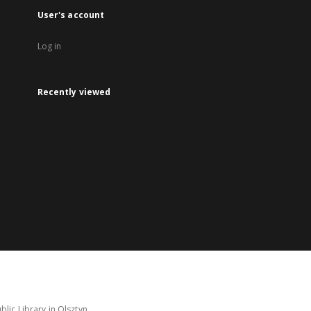
User's account
Log in
Recently viewed
lic Library in Olsztyn.