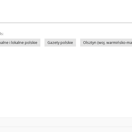
ds:
lne i lokalne polskie
Gazety polskie
Olsztyn (woj. warmińsko-ma