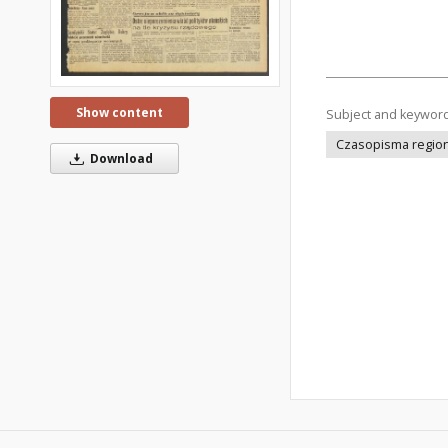
Show content
Subject and keywor
Czasopisma regiona
Download