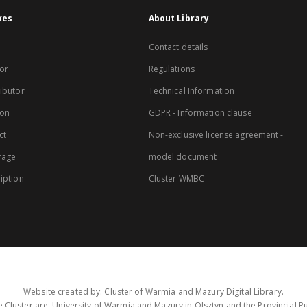
xes
About Library
Contact details
or
Regulations
ibutor
Technical Information
ion
GDPR - Information clause
ct
Non-exclusive license agreement -
rage
model document
iption
Cluster WMBC
Website created by: Cluster of Warmia and Mazury Digital Library.
 Cluster are: University of Warmia and Mazury in Olsztyn and the Provincial Pub