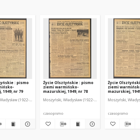
tyńskie : pismo
Życie Olsztyńskie : pismo
Życie Olsztyńsk
mińsko-
ziemi warmińsko-
ziemi warmińsk
 1949, nr 79
mazurskiej, 1949, nr 78
mazurskiej, 1949
Władysław (1922-2001). Red.
wski, Włodzimierz (1902-1971). Red.
Moszyński, Władysław (1922-2001). Red.
Mroczkowski, Włodzimierz (1902-1971). Red.
Osiecki, Andrzej. Red.
Moszyński, Władys
Mroczkowski, 
Osiec
czasopismo
czasopismo