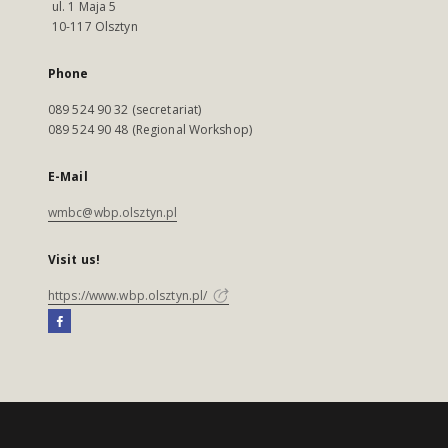
ul. 1 Maja 5
10-117 Olsztyn
Phone
089 524 90 32 (secretariat)
089 524 90 48 (Regional Workshop)
E-Mail
wmbc@wbp.olsztyn.pl
Visit us!
https://www.wbp.olsztyn.pl/