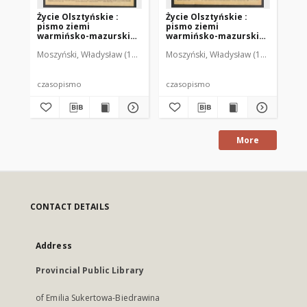
Życie Olsztyńskie :
Życie Olsztyńskie :
Życ
pismo ziemi
pismo ziemi
pi
warmińsko-mazurskiej,
warmińsko-mazurskiej,
wa
1949, nr 73
1949, nr 79
194
Moszyński, Władysław (1922-2001). Red.
Moszyński, Władysław (1922-2001). 
Mroczkowski, Włodzimierz (1
Mos
czasopismo
czasopismo
cz
More
CONTACT DETAILS
Address
Provincial Public Library
of Emilia Sukertowa-Biedrawina