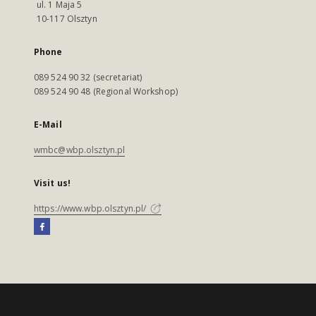
ul. 1 Maja 5
10-117 Olsztyn
Phone
089 524 90 32 (secretariat)
089 524 90 48 (Regional Workshop)
E-Mail
wmbc@wbp.olsztyn.pl
Visit us!
https://www.wbp.olsztyn.pl/