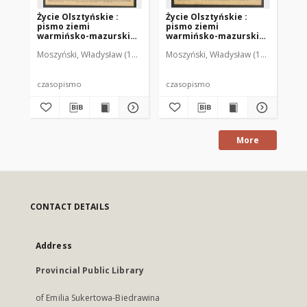
Życie Olsztyńskie :
Życie Olsztyńskie :
Życ
pismo ziemi
pismo ziemi
pi
warmińsko-mazurskiej,
warmińsko-mazurskiej,
wa
1949, nr 73
1949, nr 79
194
Moszyński, Władysław (1922-2001). Red.
Moszyński, Władysław (1922-2001). 
Mroczkowski, Włodzimierz (1
Mos
czasopismo
czasopismo
cz
More
CONTACT DETAILS
Address
Provincial Public Library
of Emilia Sukertowa-Biedrawina