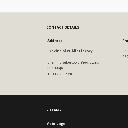
CONTACT DETAILS
Address
Ph
Provincial Public Library
089
089
of Emilia Sukertowa-Biedrawina
ul. 1 Maja 5
10-117 Olsztyn
SITEMAP
Main page