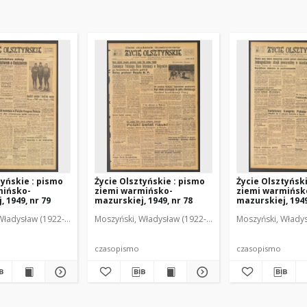
tyńskie : pismo
Życie Olsztyńskie : pismo
Życie Olsztyńsk
mińsko-
ziemi warmińsko-
ziemi warmińsk
 1949, nr 79
mazurskiej, 1949, nr 78
mazurskiej, 1949
Władysław (1922-2001). Red.
wski, Włodzimierz (1902-1971). Red.
Moszyński, Władysław (1922-2001). Red.
Mroczkowski, Włodzimierz (1902-1971). Red.
Osiecki, Andrzej. Red.
Moszyński, Władys
Mroczkowski, 
Osiec
czasopismo
czasopismo