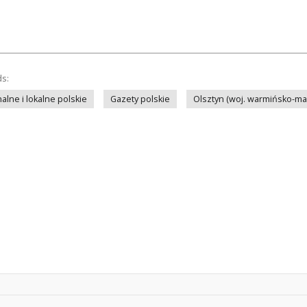
ds:
lne i lokalne polskie
Gazety polskie
Olsztyn (woj. warmińsko-ma