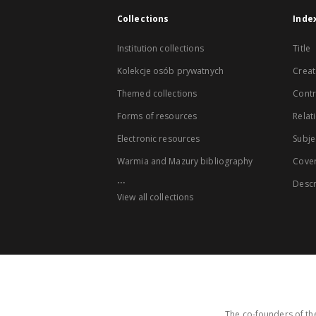
Collections
Inde
Institution collections
Title
Kolekcje osób prywatnych
Creat
Themed collections
Contr
Forms of resources
Relat
Electronic resources
Subje
Warmia and Mazury bibliography
Cove
...
Descr
View all collections
The co-founders of the