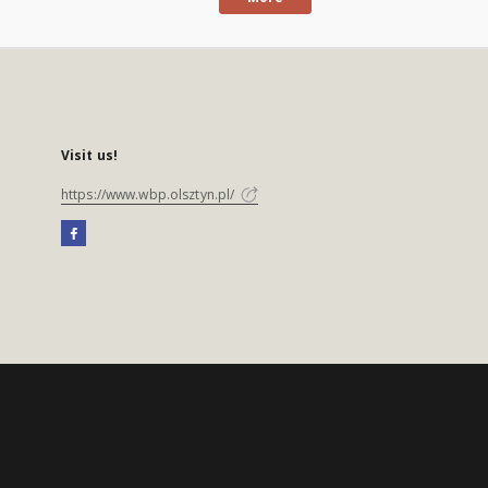
Visit us!
https://www.wbp.olsztyn.pl/