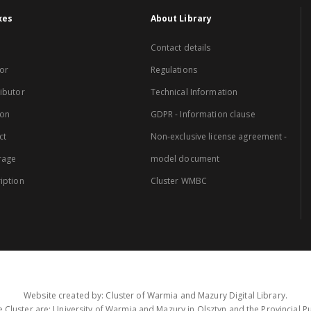
xes
About Library
Contact details
or
Regulations
ibutor
Technical Information
ion
GDPR - Information clause
ct
Non-exclusive license agreement -
rage
model document
iption
Cluster WMBC
Website created by: Cluster of Warmia and Mazury Digital Library.
 Cluster are: University of Warmia and Mazury in Olsztyn and the Provincial Pub