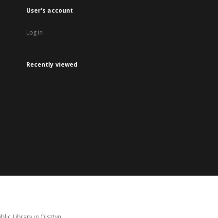
User's account
Log in
Recently viewed
lic Library in Olsztyn.