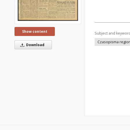
Show content
Subject and keywor
Czasopisma regiona
Download