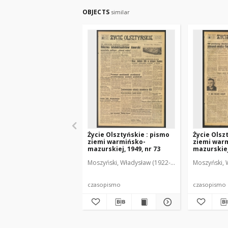
OBJECTS
similar
Życie Olsztyńskie : pismo
Życie Olsz
ziemi warmińsko-
ziemi war
mazurskiej, 1949, nr 73
mazurskiej,
Moszyński, Władysław (1922-2001). Red.
Moszyński, 
Mroczko
czasopismo
czasopismo