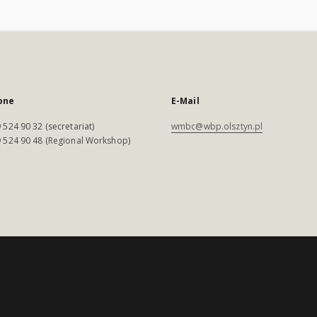
one
E-Mail
 524 90 32 (secretariat)
wmbc@wbp.olsztyn.pl
 524 90 48 (Regional Workshop)