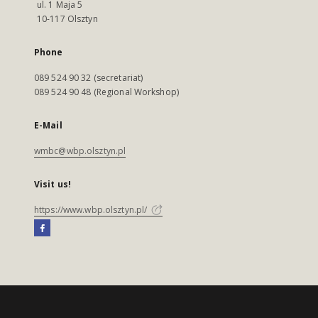
ul. 1 Maja 5
10-117 Olsztyn
Phone
089 524 90 32 (secretariat)
089 524 90 48 (Regional Workshop)
E-Mail
wmbc@wbp.olsztyn.pl
Visit us!
https://www.wbp.olsztyn.pl/