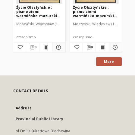
Życie Olsztyńskie :
Życie Olsztyńskie :
Życ
pismo ziemi
pismo ziemi
pi
warmińsko-mazurskiej,
warmińsko-mazurskiej,
wa
1949, nr 73
1949, nr 79
194
Moszyński, Władysław (1922-2001). Red.
Moszyński, Władysław (1922-2001). 
Mroczkowski, Włodzimierz (1
Mos
czasopismo
czasopismo
cz
More
CONTACT DETAILS
Address
Provincial Public Library
of Emilia Sukertowa-Biedrawina