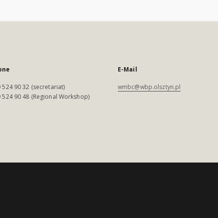
one
E-Mail
 524 90 32 (secretariat)
wmbc@wbp.olsztyn.pl
 524 90 48 (Regional Workshop)