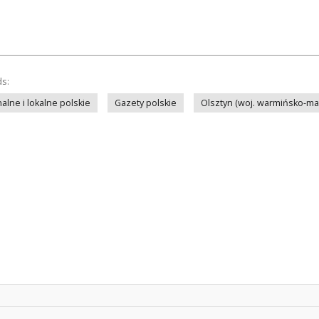
ds:
lne i lokalne polskie
Gazety polskie
Olsztyn (woj. warmińsko-ma