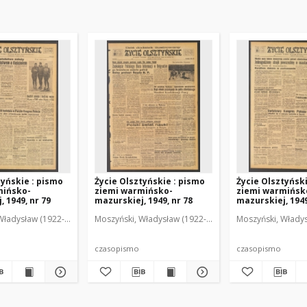
tyńskie : pismo
Życie Olsztyńskie : pismo
Życie Olsztyńsk
mińsko-
ziemi warmińsko-
ziemi warmińsk
 1949, nr 79
mazurskiej, 1949, nr 78
mazurskiej, 1949
Władysław (1922-2001). Red.
wski, Włodzimierz (1902-1971). Red.
Moszyński, Władysław (1922-2001). Red.
Mroczkowski, Włodzimierz (1902-1971). Red.
Osiecki, Andrzej. Red.
Moszyński, Władys
Mroczkowski, 
Osiec
czasopismo
czasopismo