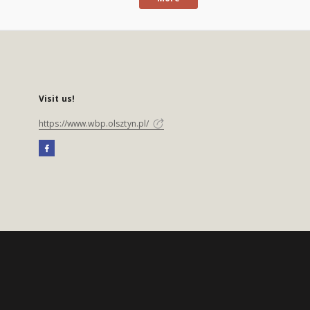
Visit us!
https://www.wbp.olsztyn.pl/