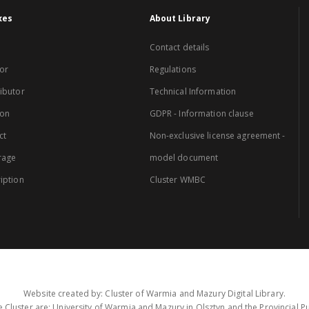
xes
About Library
Contact details
or
Regulations
ibutor
Technical Information
ion
GDPR - Information clause
ct
Non-exclusive license agreement -
rage
model document
iption
Cluster WMBC
Website created by: Cluster of Warmia and Mazury Digital Library.
 Cluster are: University of Warmia and Mazury in Olsztyn and the Provincial Pub