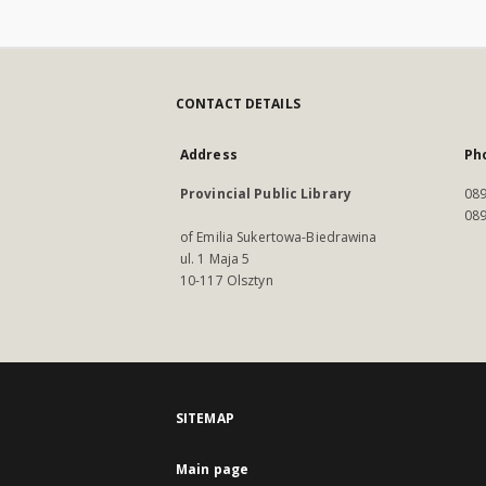
CONTACT DETAILS
Address
Ph
Provincial Public Library
089
089
of Emilia Sukertowa-Biedrawina
ul. 1 Maja 5
10-117 Olsztyn
SITEMAP
Main page