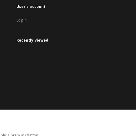
User's account
Log in
Recently viewed
lic Library in Olsztyn.