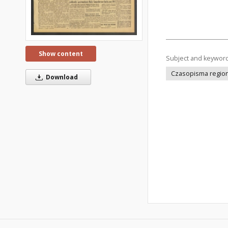
Show content
Subject and keywor
Czasopisma regiona
Download