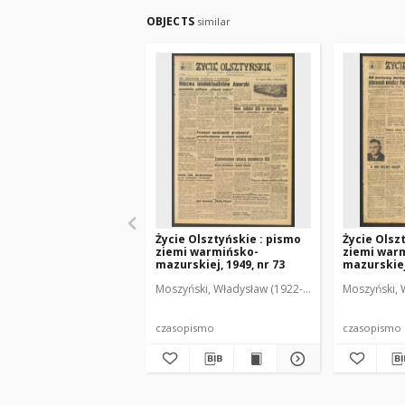
OBJECTS
similar
Życie Olsztyńskie : pismo
Życie Olsz
ziemi warmińsko-
ziemi war
mazurskiej, 1949, nr 73
mazurskiej,
Moszyński, Władysław (1922-2001). Red.
Moszyński, 
Mroczko
czasopismo
czasopismo