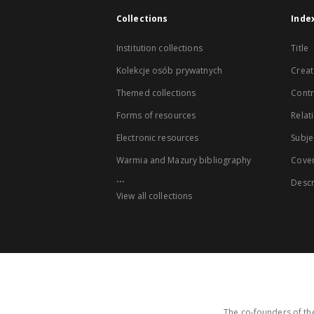
Collections
Inde
Institution collections
Title
Kolekcje osób prywatnych
Creat
Themed collections
Contr
Forms of resources
Relat
Electronic resources
Subje
Warmia and Mazury bibliography
Cove
...
Descr
View all collections
The co-founders of the