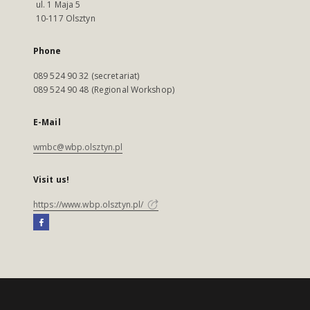
ul. 1 Maja 5
10-117 Olsztyn
Phone
089 524 90 32 (secretariat)
089 524 90 48 (Regional Workshop)
E-Mail
wmbc@wbp.olsztyn.pl
Visit us!
https://www.wbp.olsztyn.pl/