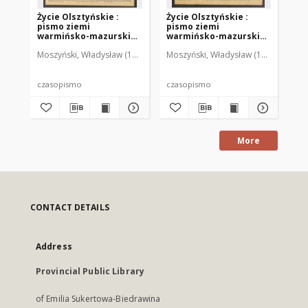
Życie Olsztyńskie :
Życie Olsztyńskie :
Życ
pismo ziemi
pismo ziemi
pi
warmińsko-mazurskiej,
warmińsko-mazurskiej,
wa
1949, nr 73
1949, nr 79
194
Moszyński, Władysław (1922-2001). Red.
Moszyński, Władysław (1922-2001). 
Mroczkowski, Włodzimierz (1
Mos
czasopismo
czasopismo
cz
More
CONTACT DETAILS
Address
Provincial Public Library
of Emilia Sukertowa-Biedrawina